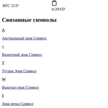
RFC 5137
\u'20AD'
Связанные символы
₳
Австральный знак
Символ
¤
Валютный знак
Символ
₮
Тугрик Знак
Символ
₩
Выиграл знак
Символ
¥
Знак иены
Символ