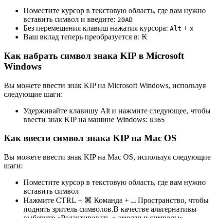
Поместите курсор в текстовую область, где вам нужно
вставить символ и введите:
2
0
A
D
Без перемещения клавиш нажатия курсора:
+
Alt
x
Ваш вклад теперь преобразуется в:
₭
Как набрать символ знака KIP в Microsoft
Windows
Вы можете ввести знак KIP на Microsoft Windows, используя
следующие шаги:
Удерживайте клавишу Alt и нажмите следующее, чтобы
ввести знак KIP на машине Windows:
8
3
6
5
Как ввести символ знака KIP на Mac OS
Вы можете ввести знак KIP на Mac OS, используя следующие
шаги:
Поместите курсор в текстовую область, где вам нужно
вставить символ
Нажмите CTRL + ⌘ Команда + ⎵ Пространство, чтобы
поднять зритель символов.В качестве альтернативы
выберите «Редактировать ⇒ эмодзи и символы»