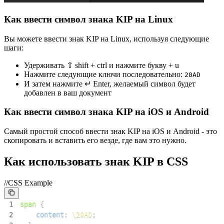
Как ввести символ знака KIP на Linux
Вы можете ввести знак KIP на Linux, используя следующие
шаги:
Удерживать ⇧ shift + ctrl и нажмите букву + u
Нажмите следующие ключи последовательно:
2
0
A
D
И затем нажмите ↵ Enter, желаемый символ будет
добавлен в ваш документ
Как ввести символ знака KIP на iOS и Android
Самый простой способ ввести знак KIP на iOS и Android - это
скопировать и вставить его везде, где вам это нужно.
Как использовать знак KIP в CSS
//CSS Example
1
span
{
2
content
:
\20AD
;