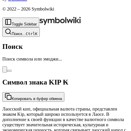
© 2022 –
2026
Symbolwiki
Toggle Sidebar
Поиск
...
Ctrl
K
Поиск
Поиск символа или эмоджи...
Символ знака KIP
₭
Копировать в буфер обмена
Лаосский кип, официальная валюта страны, представлен
знаком Kip, который широко используется в Лаосе. В
дополнение к своей функции в качестве валютного символа
существует значительная историческая, культурная и
экономическая ценность, которая связывает лаосский народ с