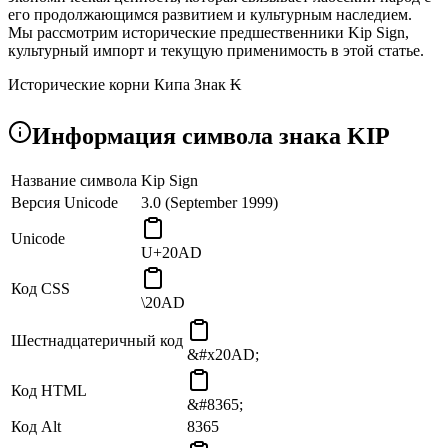
его продолжающимся развитием и культурным наследием.
Мы рассмотрим исторические предшественники Kip Sign,
культурный импорт и текущую применимость в этой статье.
Исторические корни Кипа Знак ₭
Лаосский кип (₭), единица валюты с историей, датируемой
Информация символа знака KIP
серединой 20-го века после провозглашения Лаосом
независимости, символизируется Кип Знаком. Слово «кип»
имеет лаосские языковые корни, отражающие языковую и
Название символа
Kip Sign
культурную самобытность Лаоса.
Версия Unicode
3.0 (September 1999)
Лаос достиг переломного момента в своей истории, когда кип
Unicode
был обозначен как официальная валюта страны, и он стал
U+20AD
суверенным государством. Слово «кип» представляет собой
самодостаточность и экономическое развитие, которые были
Код CSS
необходимы для лаосского опыта.
\20AD
Шестнадцатеричный код
&#x20AD;
Код HTML
&#8365;
Код Alt
8365