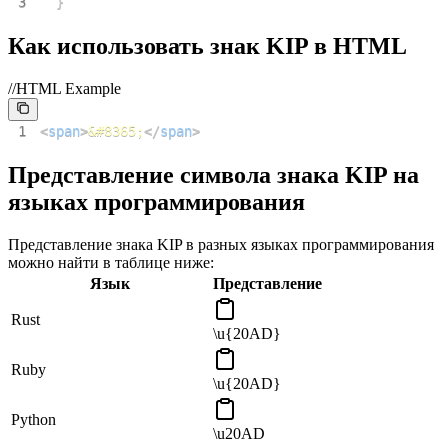
3
}
Как использовать знак KIP в HTML
//HTML Example
1
<
span
>
&#8365;
</
span
>
Представление символа знака KIP на
языках программирования
Представление знака KIP в разных языках программирования
можно найти в таблице ниже:
Язык
Представление
Rust
\u{20AD}
Ruby
\u{20AD}
Python
\u20AD