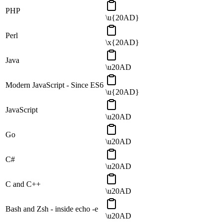
PHP
\u{20AD}
Perl
\x{20AD}
Java
\u20AD
Modern JavaScript - Since ES6
\u{20AD}
JavaScript
\u20AD
Go
\u20AD
C#
\u20AD
C and C++
\u20AD
Bash and Zsh - inside echo -e
\u20AD