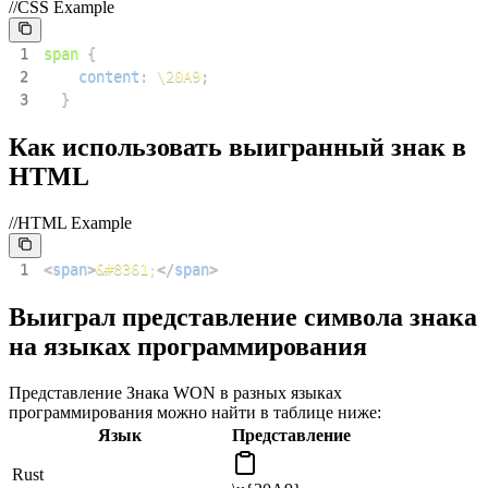
//CSS Example
1
span
{
2
content
:
\20A9
;
3
}
Как использовать выигранный знак в
HTML
//HTML Example
1
<
span
>
&#8361;
</
span
>
Выиграл представление символа знака
на языках программирования
Представление Знака WON в разных языках
программирования можно найти в таблице ниже:
Язык
Представление
Rust