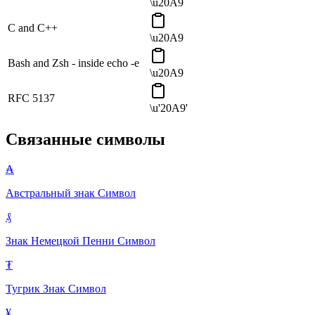
\u20A9
C and C++
\u20A9
Bash and Zsh - inside echo -e
\u20A9
RFC 5137
\u'20A9'
Связанные символы
₳
Австральный знак
Символ
₰
Знак Немецкой Пенни
Символ
₮
Тугрик Знак
Символ
¥