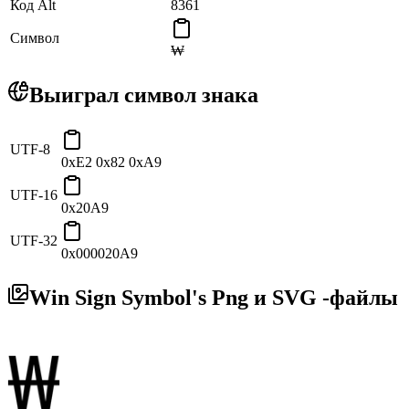
Код Alt
8361
взаимодействий Южной Кореи.
Символ
₩
Выиграл символ знака
UTF-8
0xE2 0x82 0xA9
UTF-16
0x20A9
UTF-32
0x000020A9
Win Sign Symbol's Png и SVG -файлы