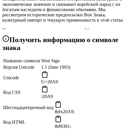
экономическое значение и связывает корейский народ с их
богатым наследием и финансовыми обычаями. Мы
рассмотрим исторические предпосылки Вон Знака,
культурный импорт и текущую применимость в этой статье.
Исторические корни выигранного знака ₩
Получить информацию о символе
Южная Корея выиграла (₩), валюта с историей, которая
восходит к непосредственным последствиям Корейской
знака
войны, символизируется «Землями». Как отражение языковой
и культурной идентичности корейского народа, слово «вон»
Название символа
Won Sign
происходит от корейского языка.
Версия Unicode
1.1 (June 1993)
The Won Sign's Uses
Unicode
Символ денег: Главная функция Победного Знака -
U+20A9
символизировать победу Южной Кореи. Он
функционирует как представление денежной
Код CSS
\20A9
стоимости, облегчая торговлю, цены и обмен денег в
Южной Корее.
Цены и сделки: Выигрышный знак имеет решающее
Шестнадцатеричный код
&#x20A9;
значение в повседневной жизни для указания затрат,
заработной платы, дохода и всех других финансовых
Код HTML
показателей, выраженных в выигрыше. Это имеет
&#8361;
решающее значение для ежедневных финансовых