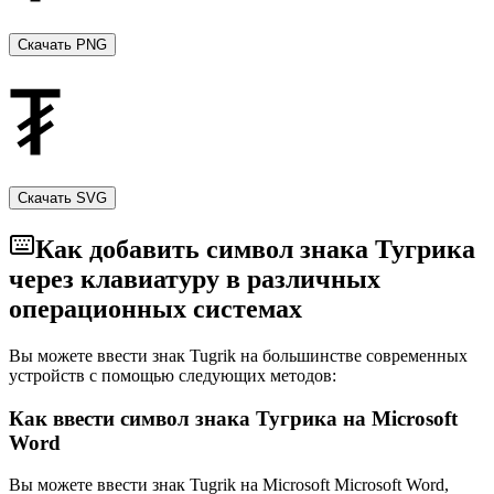
эффективны.
Глобальная торговля: Tugrik Sign используется для
установления цен на товары и услуги в международной
Скачать PNG
торговле. Это облегчает Монголии и остальному миру
ведение бизнеса.
Финансовые операции, сбережения и инвестиции
представлены Tugrik Sign. Это означает экономическую
стабильность и место Монголии в мире финансов.
Скачать SVG
Как добавить символ знака Тугрика
через клавиатуру в различных
операционных системах
Вы можете ввести знак Tugrik на большинстве современных
устройств с помощью следующих методов:
Как ввести символ знака Тугрика на Microsoft
Word
Вы можете ввести знак Tugrik на Microsoft Microsoft Word,