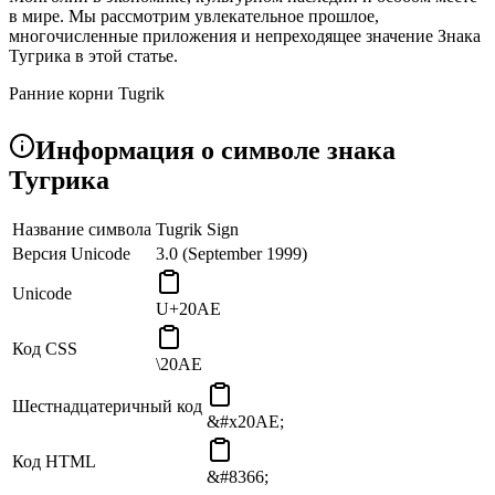
в мире. Мы рассмотрим увлекательное прошлое,
многочисленные приложения и непреходящее значение Знака
Тугрика в этой статье.
Ранние корни Tugrik
Монгольский буксир (MNT), который является официальной
Информация о символе знака
валютой страны, представлен Tugrik Sign. Tugrik имеет
долгую историю, которая связана с переходом Монголии от
Тугрика
традиционной, основанной на стадах экономики к
современной, рыночной. Считается, что Tugrik Sign, который
Название символа
Tugrik Sign
отражает особую культурную идентичность страны, развился
из обычного монгольского сценария.
Версия Unicode
3.0 (September 1999)
Символ экономического прогресса
Unicode
U+20AE
Tugrik Sign служит символом экономического роста Монголии
и перехода к рыночной экономике. Тугрик стал представлять
Код CSS
\20AE
экономический рост и независимость Монголии в
постсоветскую эпоху, когда она вышла на путь экономических
реформ и глобализации.
Шестнадцатеричный код
&#x20AE;
Индикатор культурного наследия
Код HTML
&#8366;
Богатое культурное наследие Монголии, кочевые обычаи и