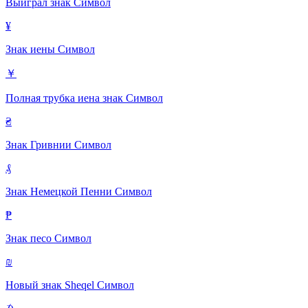
Выиграл знак
Символ
¥
Знак иены
Символ
￥
Полная трубка иена знак
Символ
₴
Знак Гривнии
Символ
₰
Знак Немецкой Пенни
Символ
₱
Знак песо
Символ
₪
Новый знак Sheqel
Символ