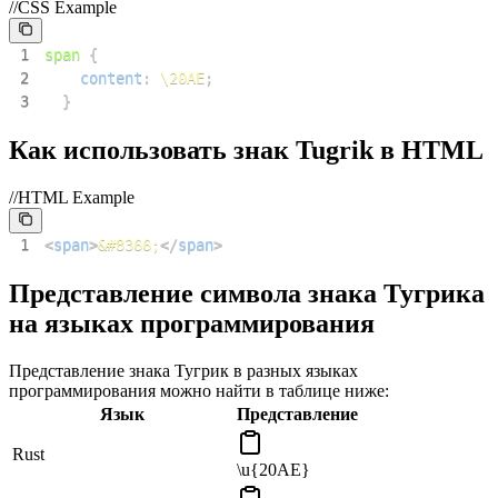
//CSS Example
1
span
{
2
content
:
\20AE
;
3
}
Как использовать знак Tugrik в HTML
//HTML Example
1
<
span
>
&#8366;
</
span
>
Представление символа знака Тугрика
на языках программирования
Представление знака Тугрик в разных языках
программирования можно найти в таблице ниже:
Язык
Представление
Rust
\u{20AE}