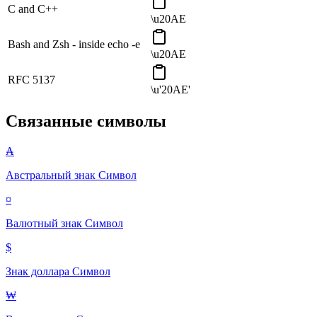
C and C++
\u20AE
Bash and Zsh - inside echo -e
\u20AE
RFC 5137
\u'20AE'
Связанные символы
₳
Австральный знак
Символ
¤
Валютный знак
Символ
$
Знак доллара
Символ
₩