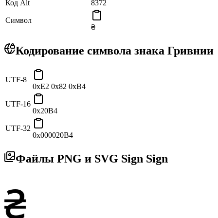
Код Alt
8372
Символ
₴
Кодирование символа знака Гривнии
UTF-8
0xE2 0x82 0xB4
UTF-16
0x20B4
UTF-32
0x000020B4
Файлы PNG и SVG Sign Sign