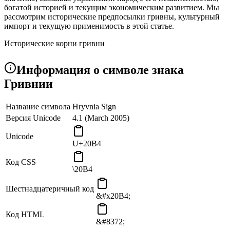
богатой историей и текущим экономическим развитием. Мы
рассмотрим исторические предпосылки гривны, культурный
импорт и текущую применимость в этой статье.
Исторические корни гривни
Украинская гривна (₴), валюта с долгой историей,
Информация о символе знака
представлена знаком гривны. Слово «грывния» относится к
устаревшей единице валюты и имеет свои корни в древней
Гривнии
Киевской Руси, предшественнике современной Украины.
Гривня служила единицей измерения богатства и стоимости в
Название символа
Hryvnia Sign
средневековой киевской Руси, потому что она исторически
Версия Unicode
4.1 (March 2005)
была связана с весом определенного количества серебра. Он
служил средством торговли и представительством
Unicode
процветающей экономики и культуры региона.
U+20B4
Гривна была восстановлена как официальная валюта страны в
Код CSS
\20B4
1991 году, что ознаменовало независимость страны от
Советского Союза и ее право на экономическое
самоопределение.
Шестнадцатеричный код
&#x20B4;
Код HTML
&#8372;