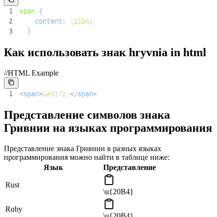
1
span
{
2
content
:
\20B4
;
3
}
Как использовать знак hryvnia in html
//HTML Example
1
<
span
>
&#8372;
</
span
>
Представление символов знака
Гривнии на языках программирования
Представление знака Гривнии в разных языках
программирования можно найти в таблице ниже:
Язык
Представление
Rust
\u{20B4}
Ruby
\u{20B4}