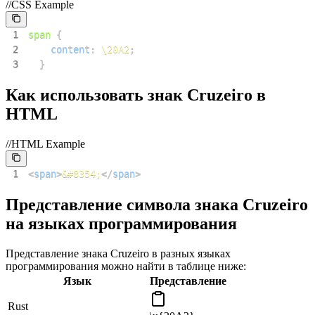
//CSS Example
1
span
{
2
content
:
\20A2
;
3
}
Как использовать знак Cruzeiro в
HTML
//HTML Example
1
<
span
>
&#8354;
</
span
>
Представление символа знака Cruzeiro
на языках программирования
Представление знака Cruzeiro в разных языках
программирования можно найти в таблице ниже:
Язык
Представление
Rust