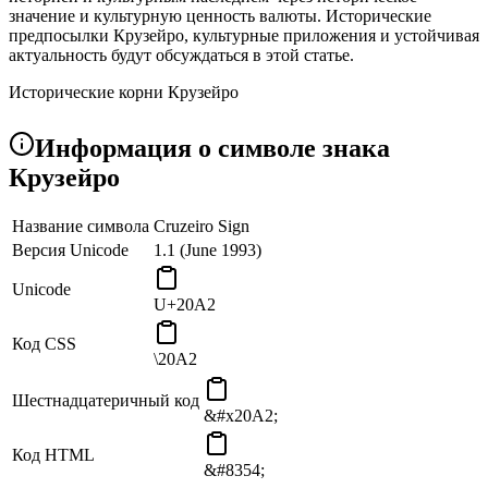
значение и культурную ценность валюты. Исторические
предпосылки Крузейро, культурные приложения и устойчивая
актуальность будут обсуждаться в этой статье.
Исторические корни Крузейро
Бразильский крейсер (CR$), который имел решающее
Информация о символе знака
значение для экономического развития Бразилии в 20-м веке,
символизируется Крузейро Знаком. Слово «Крузейро»
Крузейро
является отражением культурного и языкового влияния
португальцев.
Название символа
Cruzeiro Sign
Культурная значимость
Версия Unicode
1.1 (June 1993)
Знак Крузейро является культурной эмблемой, которая
Unicode
представляет экономическую историю Бразилии, основные
U+20A2
ценности и культурное наследие. Это больше, чем просто
представление своей валюты. Это отражает динамичное
Код CSS
\20A2
взаимодействие между бизнесом и культурой, которое долгое
время было частью бразильского общества.
Шестнадцатеричный код
&#x20A2;
Польза знака Крузейро ₢
Исторический Символ валюты: Основной функцией
Код HTML
&#8354;
Крузейро было представление бразильского крестзиро