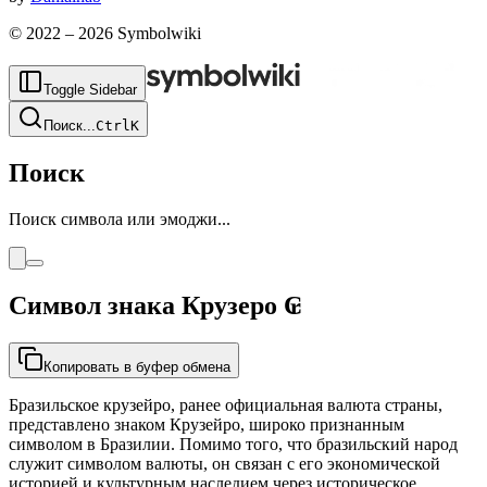
© 2022 –
2026
Symbolwiki
Toggle Sidebar
Поиск
...
Ctrl
K
Поиск
Поиск символа или эмоджи...
Символ знака Крузеро
₢
Копировать в буфер обмена
Бразильское крузейро, ранее официальная валюта страны,
представлено знаком Крузейро, широко признанным
символом в Бразилии. Помимо того, что бразильский народ
служит символом валюты, он связан с его экономической
историей и культурным наследием через историческое