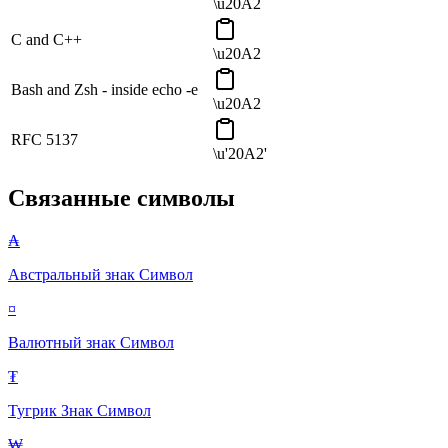
\u20A2
C and C++
\u20A2
Bash and Zsh - inside echo -e
\u20A2
RFC 5137
\u'20A2'
Связанные символы
₳
Австральный знак
Символ
¤
Валютный знак
Символ
₮
Тугрик Знак
Символ
₩