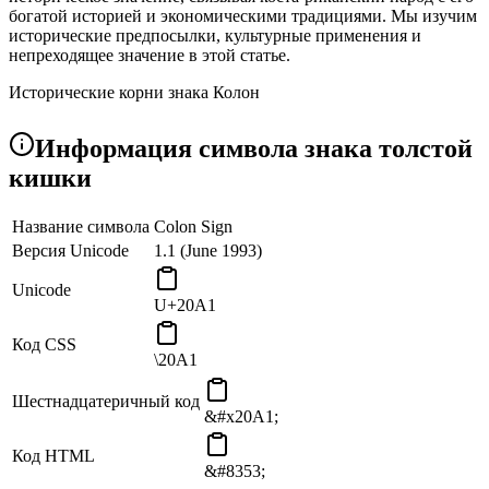
богатой историей и экономическими традициями. Мы изучим
исторические предпосылки, культурные применения и
непреходящее значение в этой статье.
Исторические корни знака Колон
Коста-риканский colón (CRC), валюта с историей, которая
Информация символа знака толстой
восходит к XIX веку, символизируется «Колоновым Знаком».
Само слово «colón» является отражением лингвистического и
кишки
культурного влияния испанского языка на эту область.
Культурное значение
Название символа
Colon Sign
Версия Unicode
1.1 (June 1993)
Знак Колон является культурной эмблемой, которая
представляет собой отдельную идентичность, ценности и
Unicode
наследие коста-риканского народа. Это больше, чем просто
U+20A1
представление валюты страны. Оно охватывает
сосуществование предпринимательства и культуры, которое
Код CSS
\20A1
уже давно имеет важное значение для коста-риканского
общества.
Шестнадцатеричный код
&#x20A1;
Использование знака Колон
Коста-риканский colón (CRC) представлен Колонским
Код HTML
&#8353;
Знаком как официальная валюта страны. Он