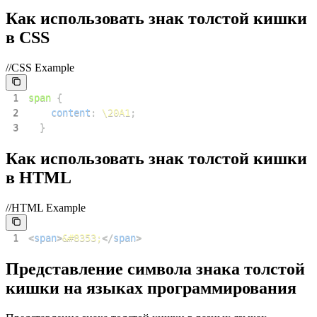
Как использовать знак толстой кишки
в CSS
//CSS Example
1
span
{
2
content
:
\20A1
;
3
}
Как использовать знак толстой кишки
в HTML
//HTML Example
1
<
span
>
&#8353;
</
span
>
Представление символа знака толстой
кишки на языках программирования