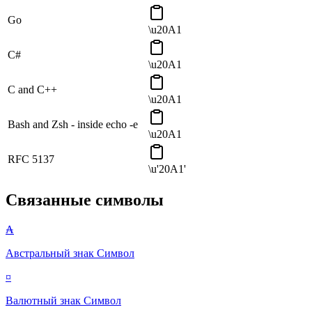
Go
\u20A1
C#
\u20A1
C and C++
\u20A1
Bash and Zsh - inside echo -e
\u20A1
RFC 5137
\u'20A1'
Связанные символы
₳
Австральный знак
Символ
¤
Валютный знак
Символ