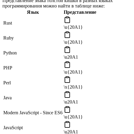
Представление знака толстой кишки в разных языках
программирования можно найти в таблице ниже:
Язык
Представление
Rust
\u{20A1}
Ruby
\u{20A1}
Python
\u20A1
PHP
\u{20A1}
Perl
\x{20A1}
Java
\u20A1
Modern JavaScript - Since ES6
\u{20A1}
JavaScript
\u20A1