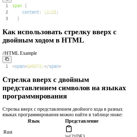
1
span
{
2
content
:
\21DE
;
3
}
Как использовать стрелку вверх с
двойным ходом в HTML
//HTML Example
1
<
span
>
&#8670;
</
span
>
Стрелка вверх с двойным
представлением символов на языках
программирования
Стрелка вверх с представлением двойного хода в разных
языках программирования можно найти в таблице ниже:
Язык
Представление
Rust
\u{21DE}