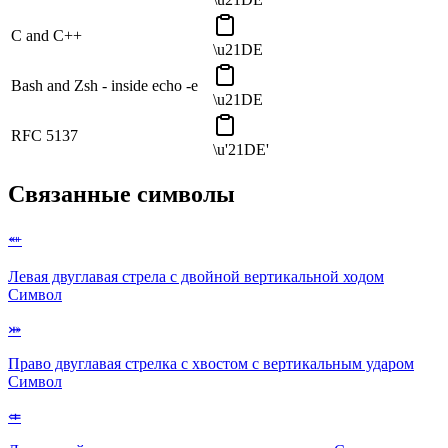
C and C++
\u21DE
Bash and Zsh - inside echo -e
\u21DE
RFC 5137
\u'21DE'
Связанные символы
⬵
Левая двуглавая стрела с двойной вертикальной ходом
Символ
⤗
Право двуглавая стрелка с хвостом с вертикальным ударом
Символ
⤂