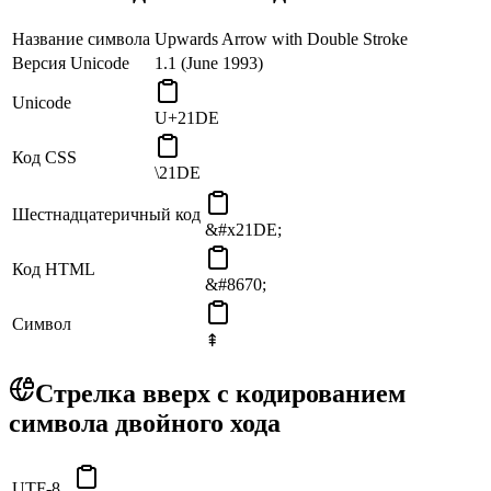
Название символа
Upwards Arrow with Double Stroke
Версия Unicode
1.1 (June 1993)
Unicode
U+21DE
Код CSS
\21DE
Шестнадцатеричный код
&#x21DE;
Код HTML
&#8670;
Символ
⇞
Стрелка вверх с кодированием
символа двойного хода
UTF-8