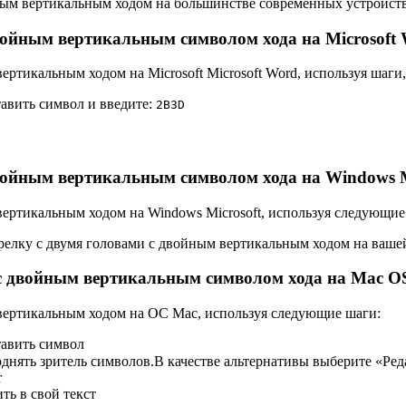
йным вертикальным ходом на большинстве современных устройс
двойным вертикальным символом хода на Microsoft
ертикальным ходом на Microsoft Microsoft Word, используя шаги
тавить символ и введите:
2
B
3
D
двойным вертикальным символом хода на Windows M
вертикальным ходом на Windows Microsoft, используя следующие
трелку с двумя головами с двойным вертикальным ходом на ваш
 с двойным вертикальным символом хода на Mac O
 вертикальным ходом на ОС Mac, используя следующие шаги:
тавить символ
нять зритель символов.В качестве альтернативы выберите «Ред
r
ть в свой текст