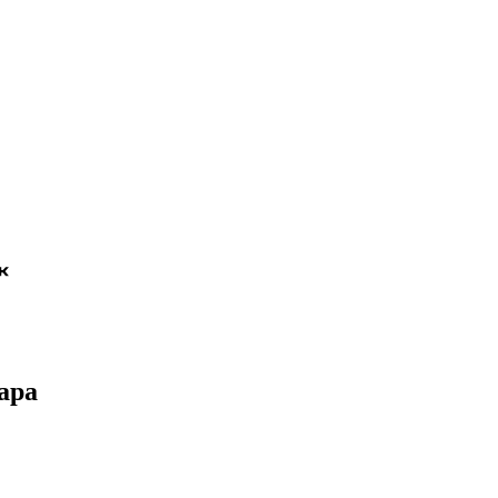
⬽
ара