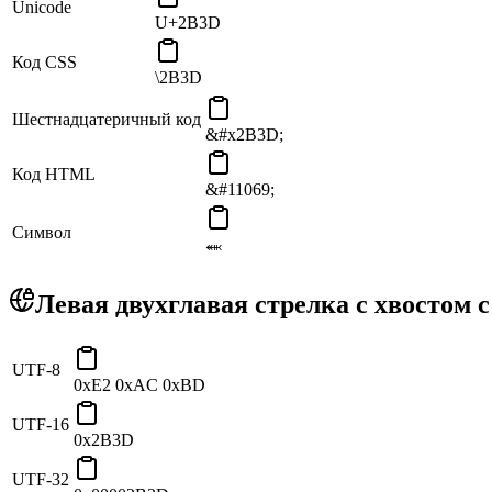
Unicode
U+2B3D
Код CSS
\2B3D
Шестнадцатеричный код
&#x2B3D;
Код HTML
&#11069;
Символ
⬽
Левая двухглавая стрелка с хвостом 
UTF-8
0xE2 0xAC 0xBD
UTF-16
0x2B3D
UTF-32