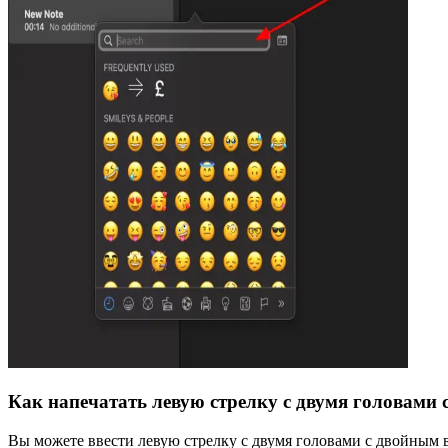
Как напечатать левую стрелку с двумя головами
Вы можете ввести левую стрелку с двумя головами с двойным 