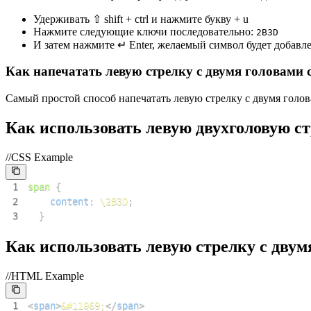
Удерживать ⇧ shift + ctrl и нажмите букву + u
Нажмите следующие ключи последовательно:
2
B
3
D
И затем нажмите ↵ Enter, желаемый символ будет добавл
Как напечатать левую стрелку с двумя головами
Самый простой способ напечатать левую стрелку с двумя голова
Как использовать левую двухголовую с
//CSS Example
1
span
{
2
content
:
\2B3D
;
3
}
Как использовать левую стрелку с дв
//HTML Example
1
<
span
>
&#11069;
</
span
>