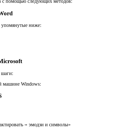
тв с помощью следующих методов:
 Word
, упомянутые ниже:
icrosoft
 шаги:
ей машине Windows:
S
актировать ⇒ эмодзи и символы»