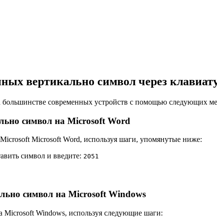
нных вертикально символ через клавиат
на большинстве современных устройств с помощью следующих ме
льно символ на Microsoft Word
icrosoft Microsoft Word, используя шаги, упомянутые ниже:
тавить символ и введите:
2
0
5
1
ально символ на Microsoft Windows
а Microsoft Windows, используя следующие шаги: