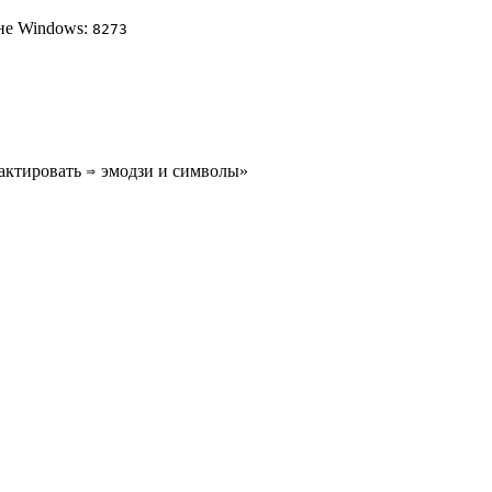
не Windows:
8
2
7
3
актировать ⇒ эмодзи и символы»