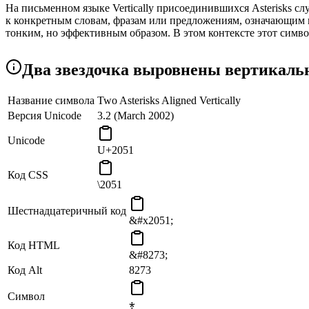
На письменном языке Vertically присоединившихся Asterisks с
к конкретным словам, фразам или предложениям, означающим 
тонким, но эффективным образом. В этом контексте этот симв
Типография и дизайн
Два звездочка выровнены вертикаль
В типографии и графическом дизайне Вертикально присоедини
типографские макеты они способствуют общему визуальному пр
Название символа
Two Asterisks Aligned Vertically
повышают эстетику печатных материалов. В мире дизайна этот
Версия Unicode
3.2 (March 2002)
Программирование и кодирование
Unicode
U+2051
В компьютерном программировании и кодировании Вертикальн
программирования и контекста. Например, на некоторых языка
Код CSS
этом контексте символ символизирует математическую операц
\2051
Согласование и симметрия
Шестнадцатеричный код
&#x2051;
Вертикальное расположение двух звездочек в этом символе во
влияние и эстетику текста и дизайна. Этот символ символизи
Код HTML
&#8273;
Код Alt
8273
Символ
⁑