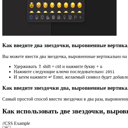
Как введите два звездочки, выровненные вертика
Вы можете ввести два звездочка, выровненные вертикально на
Удерживать ⇧ shift + ctrl и нажмите букву + u
Нажмите следующие ключи последовательно:
2
0
5
1
И затем нажмите ↵ Enter, желаемый символ будет добавл
Как введите звездочки два, выровненные вертика
Самый простой способ ввести звездочки в два раза, выровненные
Как использовать две звездочки, выро
//CSS Example