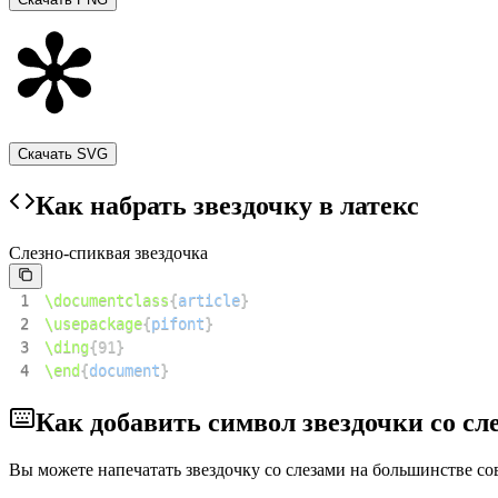
Скачать SVG
Как набрать звездочку в латекс
Слезно-спиквая звездочка
1
\documentclass
{
article
}
2
\usepackage
{
pifont
}
3
\ding
{
91
}
4
\end
{
document
}
Как добавить символ звездочки со с
Вы можете напечатать звездочку со слезами на большинстве 