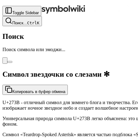
Toggle Sidebar
Поиск
...
Ctrl
K
Поиск
Поиск символа или эмоджи...
Символ звездочки со слезами
✻
Копировать в буфер обмена
U+273B - отличный символ для зимнего блога и творчества. Е
изображает ночное звездное небо и создает волшебное настроен
Универсальная природа символа U+273B легко объяснена: это
фоном.
Символ «Teardrop-Spoked Asterisk» является частью подблока «St