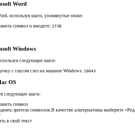
osoft Word
 Word, используя шаги, упомянутые ниже:
тавить символ и введите:
2
7
3
B
osoft Windows
 используя следующие шаги:
очку с соусом слез на машине Windows:
1
0
0
4
3
Mac OS
уя следующие шаги:
тавить символ
нять зритель символов.В качестве альтернативы выберите «Ред
r
ть в свой текст