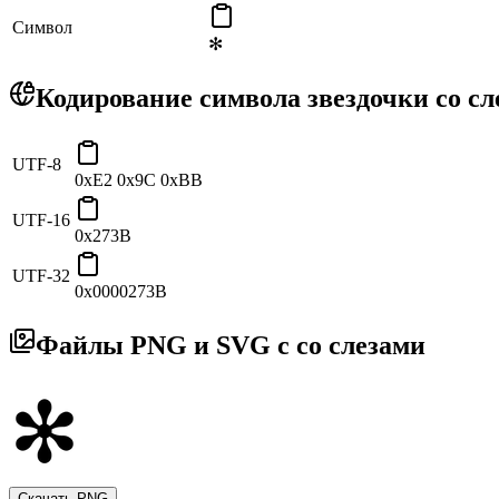
Символ
✻
Кодирование символа звездочки со сл
UTF-8
0xE2 0x9C 0xBB
UTF-16
0x273B
UTF-32
0x0000273B
Файлы PNG и SVG с со слезами
Скачать PNG