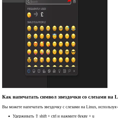
Как напечатать символ звездочки со слезами на L
Вы можете напечатать звездочку с слезами на Linux, использу
Удерживать ⇧ shift + ctrl и нажмите букву + u