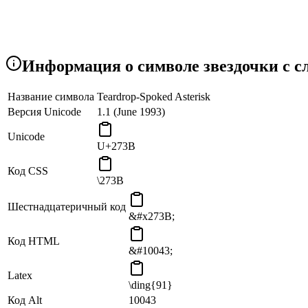
Информация о символе звездочки с с
Название символа
Teardrop-Spoked Asterisk
Версия Unicode
1.1 (June 1993)
Unicode
U+273B
Код CSS
\273B
Шестнадцатеричный код
&#x273B;
Код HTML
&#10043;
Latex
\ding{91}
Код Alt
10043