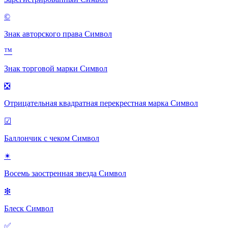
©
Знак авторского права
Символ
™
Знак торговой марки
Символ
❎
Отрицательная квадратная перекрестная марка
Символ
☑
Баллончик с чеком
Символ
✴
Восемь заостренная звезда
Символ
❇
Блеск
Символ
✅