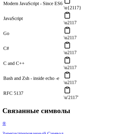
Modern JavaScript - Since ES6
\u{2117}
JavaScript
\u2117
Go
\u2117
C#
\u2117
C and C++
\u2117
Bash and Zsh - inside echo -e
\u2117
RFC 5137
\u'2117'
Связанные символы
®
Зарегистрированный
Символ