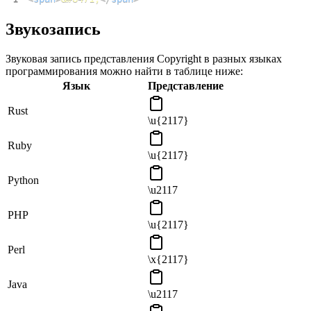
Звукозапись
Звуковая запись представления Copyright в разных языках
программирования можно найти в таблице ниже:
Язык
Представление
Rust
\u{2117}
Ruby
\u{2117}
Python
\u2117
PHP
\u{2117}
Perl
\x{2117}
Java
\u2117