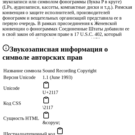
звукозаписи или символом фонограммы (буква P в круге)
(LPs, аудиозаписи, кассеты, компактные диски и т.д.). Римская
конвенция о защите исполнителей, производителей
фонограмм и вещательных организаций представила ее в
первую очередь. В рамках присоединения к Женевской
конвенции о фонограммах Соединенные Штаты добавили ее
в свой закон об авторском праве в 17 U.S.C. 402, который
кодифицировал Закон об авторском праве 1976 года.
Звукозаписная информация о
Фонограмма, юридический термин, используемый в
большинстве англоговорящих стран для обозначения
символе авторских прав
произведений, известных в законе об авторском праве США
как «звуковые записи», представлена буквой P в слове
Название символа
Sound Recording Copyright
«фонограмма».
Версия Unicode
1.1 (June 1993)
Звукозапись имеет отдельное авторское право от основной
работы, которая, как правило, является музыкальным
Unicode
U+2117
произведением, выраженным в письменной лирике и
музыкальной нотации, если таковые имеются. Даже если он
Код CSS
выполняется одним и тем же художником, уведомление об
\2117
авторском праве на запись звука охватывает только авторские
права на сам звук и не распространяется на любые другие
Сущность HTML
версии или версии (s).
&copysr;
Когда в 1971 году США предоставили ограниченную защиту
Шестнадцатеричный код