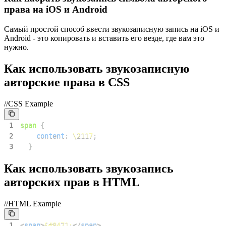
права на iOS и Android
Самый простой способ ввести звукозаписную запись на iOS и
Android - это копировать и вставить его везде, где вам это
нужно.
Как использовать звукозаписную
авторские права в CSS
//CSS Example
1
span
{
2
content
:
\2117
;
3
}
Как использовать звукозапись
авторских прав в HTML
//HTML Example
1
<
span
>
&#8471;
</
span
>