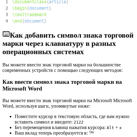
поправок Закон Ланхэма 1946 года стал основным
1
\documentclass
{
article
}
федеральным законом, регулирующим торговые марки.
2
\begin
{
document
}
3
\texttrademark
Первая система регистрации, основанная на принципе
4
\end
{
document
}
«преднамеренное использование», была создана в
Соединенном Королевстве Законом о торговых знаках 1938
года. Закон также установил процедуру публикации заявок и
Как добавить символ знака торговой
расширил права владельцев товарных знаков, позволяя им
марки через клавиатуру в разных
предотвращать использование товарных знаков, даже если
есть мало шансов на путаницу. Этот закон служил шаблоном
операционных системах
для сопоставимого законодательства в других странах.
Вы можете ввести знак торговой марки на большинстве
современных устройств с помощью следующих методов:
Как ввести символ знака торговой марки на
Microsoft Word
Вы можете ввести знак торговой марки на Microsoft Microsoft
Word, используя шаги, упомянутые ниже:
Поместите курсор в текстовую область, где вам нужно
вставить символ и введите:
2
1
2
2
Без перемещения клавиш нажатия курсора:
+
Alt
x
Ваш вклад теперь преобразуется в:
™