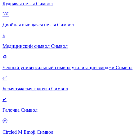
Кудрявая петля
Символ
➿
Двойная вьющаяся петля
Символ
⚕
Медицинский символ
Символ
♻
Черный универсальный символ утилизации эмоджи
Символ
✅
Белая тяжелая галочка
Символ
✔
Галочка
Символ
Ⓜ
Circled M Emoji
Символ