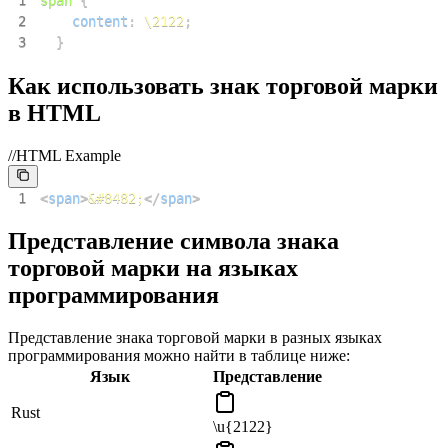
2
content
:
\2122
;
3
}
Как использовать знак торговой марки
в HTML
//HTML Example
1
<
span
>
&#8482;
</
span
>
Представление символа знака
торговой марки на языках
программирования
Представление знака торговой марки в разных языках
программирования можно найти в таблице ниже:
Язык
Представление
Rust
\u{2122}