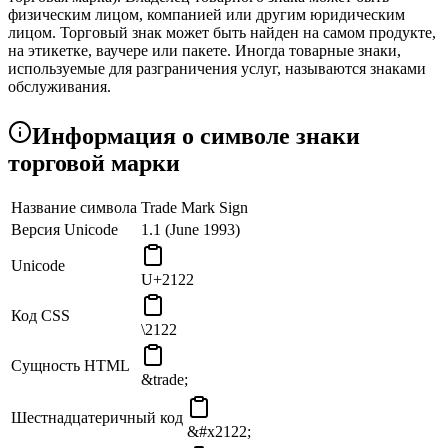
физическим лицом, компанией или другим юридическим
лицом. Торговый знак может быть найден на самом продукте,
на этикетке, ваучере или пакете. Иногда товарные знаки,
используемые для разграничения услуг, называются знаками
обслуживания.
Использование
Информация о символе знаки
Торговая марка идентифицирует компанию, которая владеет
торговой марки
брендом для определенного блага или услуги. В соответствии
с лицензионными соглашениями товарные знаки могут
Название символа
Trade Mark Sign
использоваться третьими лицами. Например, Bullyland
получила лицензию на производство фигурок Smurf, Lego
Версия Unicode
1.1 (June 1993)
Group купила у Lucasfilm лицензию на запуск Lego Star Wars, а
TT Toys Toys - производитель лицензированных автомобилей
Unicode
U+2122
для детей. Фирменное пиратство - это незаконное
использование товарных знаков при производстве и продаже
Код CSS
имитации потребительских товаров.
\2122
Обозначение и символы
Сущность HTML
&trade;
Эти символы могут быть использованы для идентификации
товарных знаков:
Шестнадцатеричный код
&#x2122;
ТМ ("торговый знак", который является буквой "ТМ" в