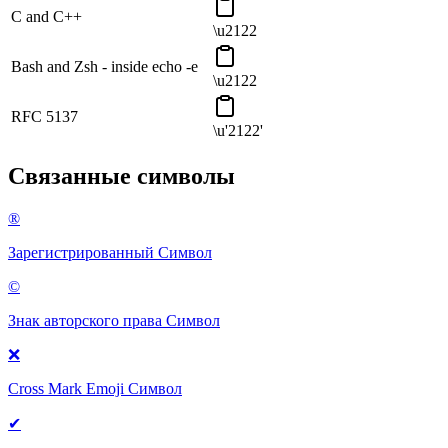
C and C++
\u2122
Bash and Zsh - inside echo -e
\u2122
RFC 5137
\u'2122'
Связанные символы
®
Зарегистрированный
Символ
©
Знак авторского права
Символ
❌
Cross Mark Emoji
Символ
✔