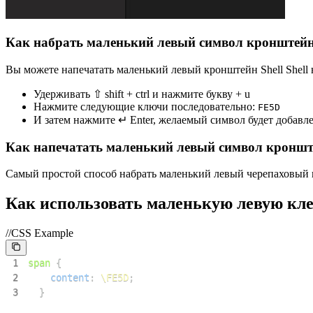
Как набрать маленький левый символ кронштейн
Вы можете напечатать маленький левый кронштейн Shell Shell 
Удерживать ⇧ shift + ctrl и нажмите букву + u
Нажмите следующие ключи последовательно:
F
E
5
D
И затем нажмите ↵ Enter, желаемый символ будет добавл
Как напечатать маленький левый символ кронште
Самый простой способ набрать маленький левый черепаховый кро
Как использовать маленькую левую кле
//CSS Example
1
span
{
2
content
:
\FE5D
;
3
}