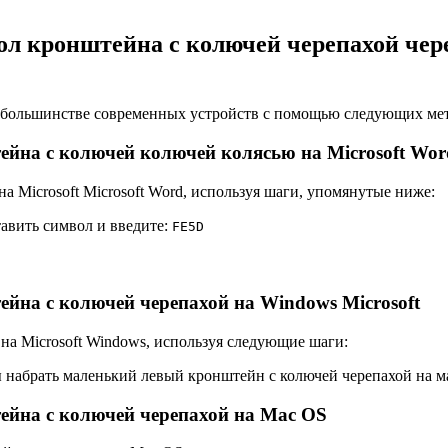
л кронштейна с колючей черепахой чер
а большинстве современных устройств с помощью следующих ме
йна с колючей колючей колясью на Microsoft Wor
а Microsoft Microsoft Word, используя шаги, упомянутые ниже:
тавить символ и введите:
F
E
5
D
йна с колючей черепахой на Windows Microsoft
на Microsoft Windows, используя следующие шаги:
набрать маленький левый кронштейн с колючей черепахой на 
ейна с колючей черепахой на Mac OS