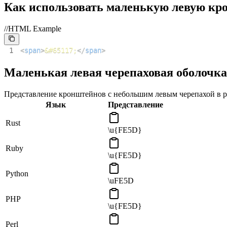
Как использовать маленькую левую к
//HTML Example
1
<
span
>
&#65117;
</
span
>
Маленькая левая черепаховая оболочка
Представление кронштейнов с небольшим левым черепахой в р
Язык
Представление
Rust
\u{FE5D}
Ruby
\u{FE5D}
Python
\uFE5D
PHP
\u{FE5D}
Perl