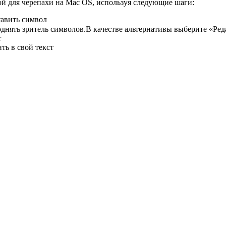
й для черепахи на Mac OS, используя следующие шаги:
тавить символ
нять зритель символов.В качестве альтернативы выберите «Ред
r
ть в свой текст