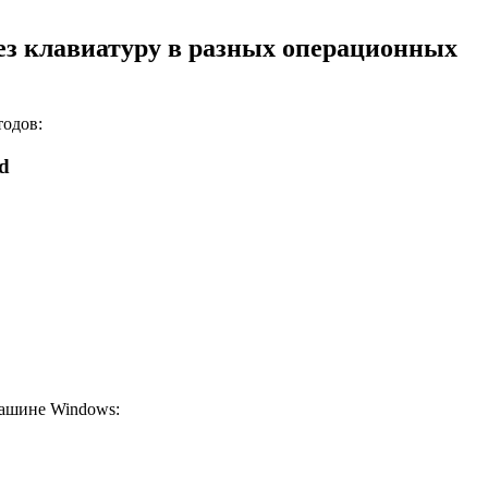
ез клавиатуру в разных операционных
тодов:
d
машине Windows: