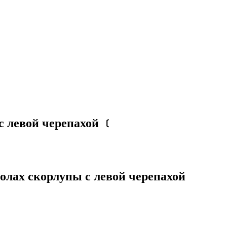
 левой черепахой
﹝
лах скорлупы с левой черепахой