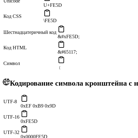
Unicode
U+FE5D
Код CSS
\FE5D
Шестнадцатеричный код
&#xFE5D;
Код HTML
&#65117;
Символ
﹝
Кодирование символа кронштейна с 
UTF-8
0xEF 0xB9 0x9D
UTF-16
0xFE5D
UTF-32
0x0000FE5D