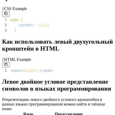
//CSS Example
1
span
{
2
content
:
\300A
;
3
}
Как использовать левый двухугольный
кронштейн в HTML
//HTML Example
1
<
span
>
&#12298;
</
span
>
Левое двойное угловое представление
символов в языках программирования
Репрезентацию левого двойного углового кронштейна в
разных языках программирования можно найти в таблице
ниже:
Язык
Представление