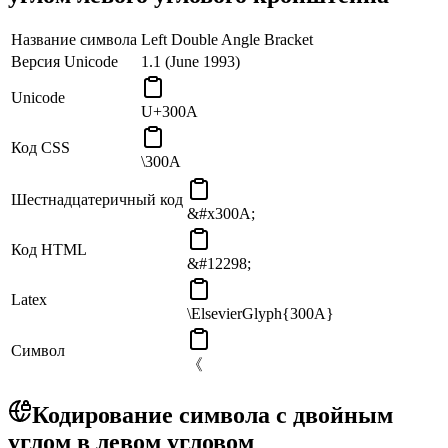
Название символа
Left Double Angle Bracket
Версия Unicode
1.1 (June 1993)
Unicode
U+300A
Код CSS
\300A
Шестнадцатеричный код
&#x300A;
Код HTML
&#12298;
Latex
\ElsevierGlyph{300A}
Символ
《
Кодирование символа с двойным
углом в левом угловом