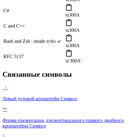
C#
\u300A
C and C++
\u300A
Bash and Zsh - inside echo -e
\u300A
RFC 5137
\u'300A'
Связанные символы
〈
Левый угловой кронштейн
Символ
︾
Форма презентации для вертикального правого двойного
кронштейна
Символ
》