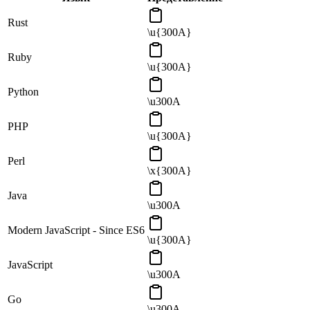
Rust
\u{300A}
Ruby
\u{300A}
Python
\u300A
PHP
\u{300A}
Perl
\x{300A}
Java
\u300A
Modern JavaScript - Since ES6
\u{300A}
JavaScript
\u300A
Go
\u300A