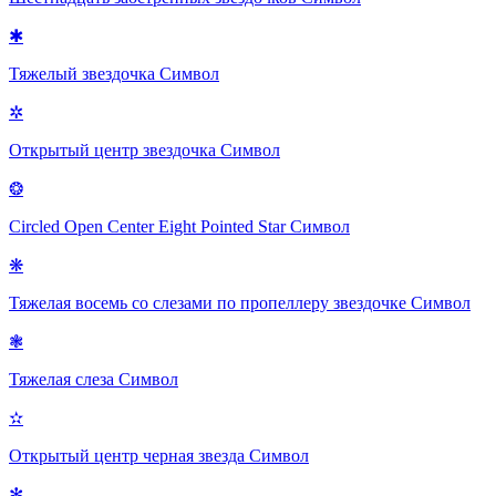
✱
Тяжелый звездочка
Символ
✲
Открытый центр звездочка
Символ
❂
Circled Open Center Eight Pointed Star
Символ
❋
Тяжелая восемь со слезами по пропеллеру звездочке
Символ
❃
Тяжелая слеза
Символ
✫
Открытый центр черная звезда
Символ
✻