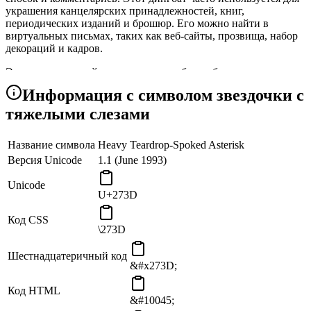
украшения канцелярских принадлежностей, книг,
периодических изданий и брошюр. Его можно найти в
виртуальных письмах, таких как веб-сайты, прозвища, набор
декораций и кадров.
Этот слезоточивый звездолет может быть объединен с
другими смелыми и смелыми иконами. Например, с
Информация с символом звездочки с
шевроновой снежинкой или вспышкой.
тяжелыми слезами
Символ «Heavy Teardrop-Spoked Asterisk» является частью
«Dingbats» Block «Stars and asterisks» Subblock и был одобрен
Название символа
Heavy Teardrop-Spoked Asterisk
как часть Unicode версии 1.1 в 1993 году.
Версия Unicode
1.1 (June 1993)
Unicode
U+273D
Код CSS
\273D
Шестнадцатеричный код
&#x273D;
Код HTML
&#10045;