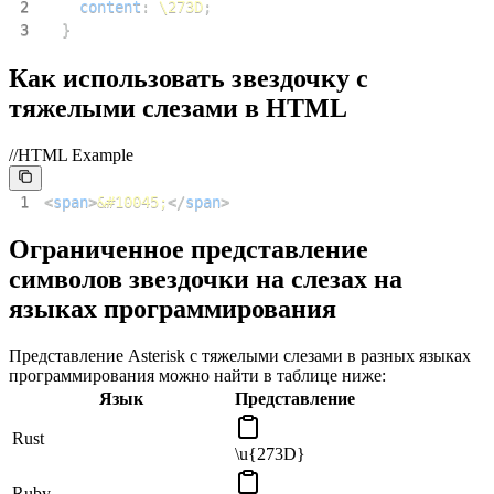
2
content
:
\273D
;
3
}
Как использовать звездочку с
тяжелыми слезами в HTML
//HTML Example
1
<
span
>
&#10045;
</
span
>
Ограниченное представление
символов звездочки на слезах на
языках программирования
Представление Asterisk с тяжелыми слезами в разных языках
программирования можно найти в таблице ниже:
Язык
Представление
Rust
\u{273D}
Ruby