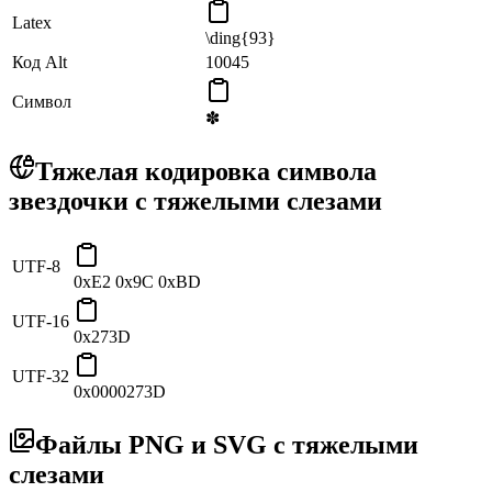
Latex
\ding{93}
Код Alt
10045
Символ
✽
Тяжелая кодировка символа
звездочки с тяжелыми слезами
UTF-8
0xE2 0x9C 0xBD
UTF-16
0x273D
UTF-32
0x0000273D
Файлы PNG и SVG с тяжелыми
слезами