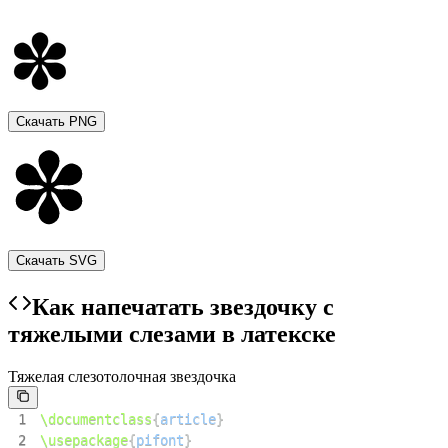
Скачать PNG
Скачать SVG
Как напечатать звездочку с
тяжелыми слезами в латекске
Тяжелая слезотолочная звездочка
1
\documentclass
{
article
}
2
\usepackage
{
pifont
}