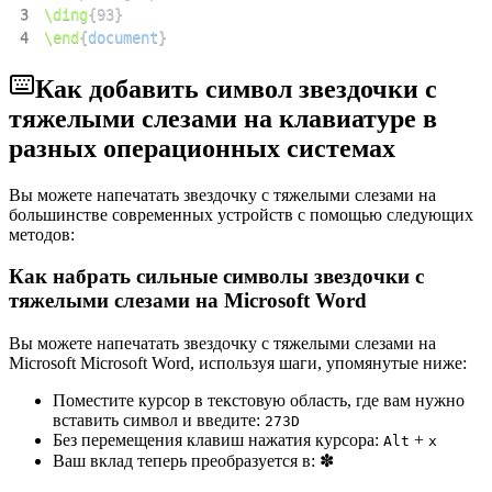
3
\ding
{
93
}
4
\end
{
document
}
Как добавить символ звездочки с
тяжелыми слезами на клавиатуре в
разных операционных системах
Вы можете напечатать звездочку с тяжелыми слезами на
большинстве современных устройств с помощью следующих
методов:
Как набрать сильные символы звездочки с
тяжелыми слезами на Microsoft Word
Вы можете напечатать звездочку с тяжелыми слезами на
Microsoft Microsoft Word, используя шаги, упомянутые ниже:
Поместите курсор в текстовую область, где вам нужно
вставить символ и введите:
2
7
3
D
Без перемещения клавиш нажатия курсора:
+
Alt
x
Ваш вклад теперь преобразуется в:
✽