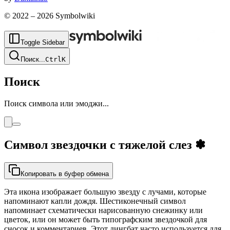
© 2022 –
2026
Symbolwiki
Toggle Sidebar
Поиск
...
Ctrl
K
Поиск
Поиск символа или эмоджи...
Символ звездочки с тяжелой слез
✽
Копировать в буфер обмена
Эта икона изображает большую звезду с лучами, которые
напоминают капли дождя. Шестиконечный символ
напоминает схематически нарисованную снежинку или
цветок, или он может быть типографским звездочкой для
сносок и комментариев. Этот дингбат часто используется для