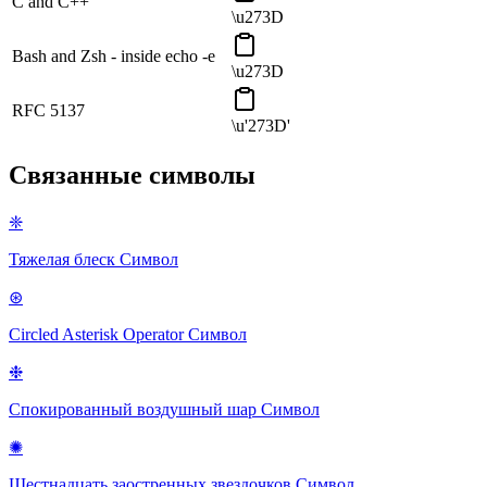
C and C++
\u273D
Bash and Zsh - inside echo -e
\u273D
RFC 5137
\u'273D'
Связанные символы
❈
Тяжелая блеск
Символ
⊛
Circled Asterisk Operator
Символ
❉
Спокированный воздушный шар
Символ
✺
Шестнадцать заостренных звездочков
Символ