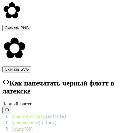
Скачать PNG
Скачать SVG
Как напечатать черный флотт в
латекске
Черный флотт
1
\documentclass
{
article
}
2
\usepackage
{
pifont
}
3
\ding
{
95
}