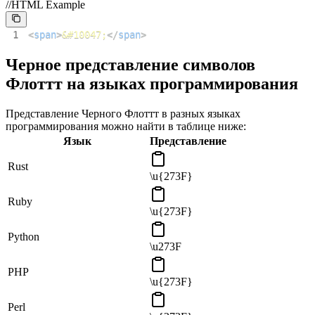
//HTML Example
1
<
span
>
&#10047;
</
span
>
Черное представление символов
Флоттт на языках программирования
Представление Черного Флоттт в разных языках
программирования можно найти в таблице ниже:
Язык
Представление
Rust
\u{273F}
Ruby
\u{273F}
Python
\u273F
PHP
\u{273F}
Perl