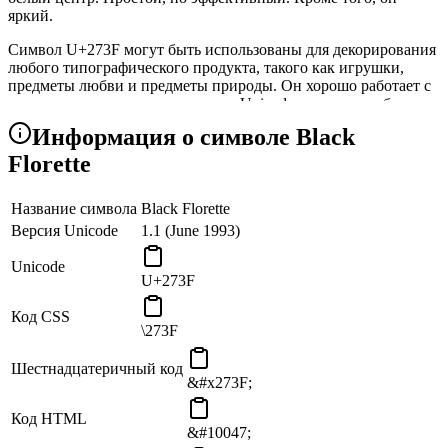
яркий.
Символ U+273F могут быть использованы для декорирования
любого типографического продукта, такого как игрушки,
предметы любви и предметы природы. Он хорошо работает с
другими цветочными знаками из Unicode, такими как белая
флорета.
Информация о символе Black
Символ «Black Florette» является частью «Fleurons» Subblock
Florette
блока «Dingbats» и был добавлен в Unicode в 1993 году в
рамках версии 1.1.
Название символа
Black Florette
Версия Unicode
1.1 (June 1993)
Unicode
U+273F
Код CSS
\273F
Шестнадцатеричный код
&#x273F;
Код HTML
&#10047;