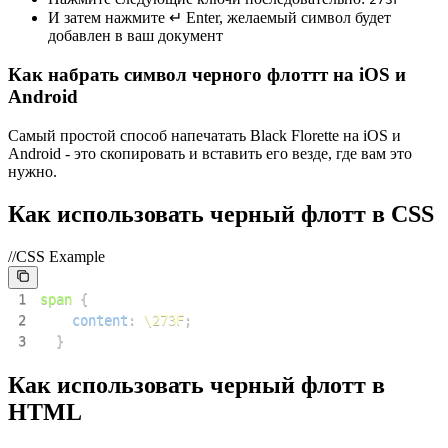
И затем нажмите ↵ Enter, желаемый символ будет
добавлен в ваш документ
Как набрать символ черного флоттт на iOS и
Android
Самый простой способ напечатать Black Florette на iOS и
Android - это скопировать и вставить его везде, где вам это
нужно.
Как использовать черный флотт в CSS
//CSS Example
1
span
{
2
content
:
\273F
;
3
}
Как использовать черный флотт в
HTML