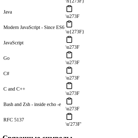
\x{273F}
Java
\u273F
Modern JavaScript - Since ES6
\u{273F}
JavaScript
\u273F
Go
\u273F
C#
\u273F
C and C++
\u273F
Bash and Zsh - inside echo -e
\u273F
RFC 5137
\u'273F'