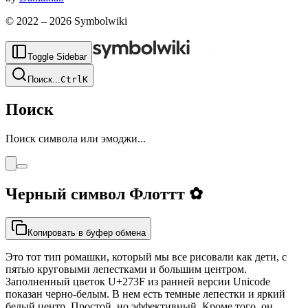
© 2022 –
2026
Symbolwiki
Toggle Sidebar
Поиск
...
Ctrl
K
Поиск
Поиск символа или эмоджи...
Черный символ Флоттт
✿
Копировать в буфер обмена
Это тот тип ромашки, который мы все рисовали как дети, с
пятью круговыми лепестками и большим центром.
Заполненный цветок U+273F из ранней версии Unicode
показан черно-белым. В нем есть темные лепестки и яркий
белый центр. Простой, но эффективный. Кроме того, он