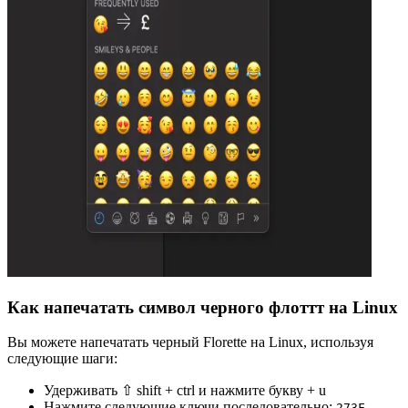
Как напечатать символ черного флоттт на Linux
Вы можете напечатать черный Florette на Linux, используя
следующие шаги:
Удерживать ⇧ shift + ctrl и нажмите букву + u
Нажмите следующие ключи последовательно:
2
7
3
F