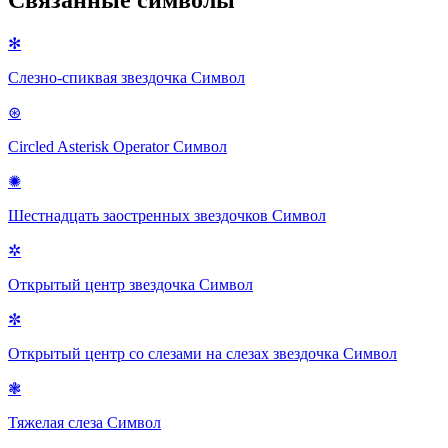
Связанные символы
✻
Слезно-спиквая звездочка
Символ
⊛
Circled Asterisk Operator
Символ
✺
Шестнадцать заостренных звездочков
Символ
✲
Открытый центр звездочка
Символ
✼
Открытый центр со слезами на слезах звездочка
Символ
❃
Тяжелая слеза
Символ