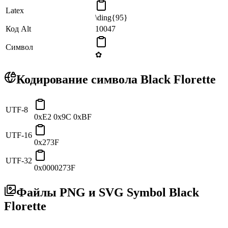
Latex
\ding{95}
Код Alt
10047
Символ
✿
Кодирование символа Black Florette
UTF-8
0xE2 0x9C 0xBF
UTF-16
0x273F
UTF-32
0x0000273F
Файлы PNG и SVG Symbol Black
Florette