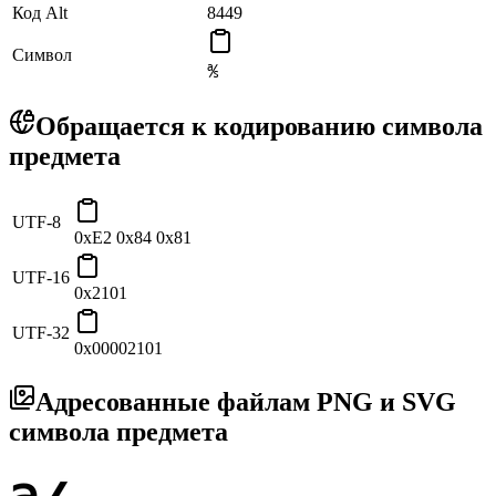
Код Alt
8449
Символ
℁
Обращается к кодированию символа
предмета
UTF-8
0xE2 0x84 0x81
UTF-16
0x2101
UTF-32
0x00002101
Адресованные файлам PNG и SVG
символа предмета