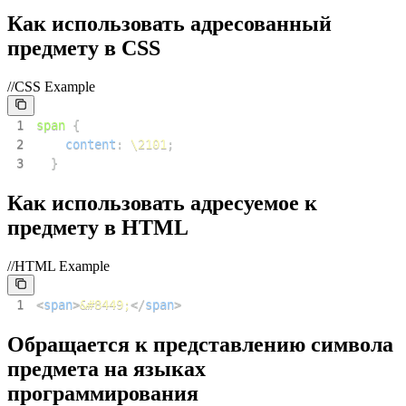
Как использовать адресованный
предмету в CSS
//CSS Example
1
span
{
2
content
:
\2101
;
3
}
Как использовать адресуемое к
предмету в HTML
//HTML Example
1
<
span
>
&#8449;
</
span
>
Обращается к представлению символа
предмета на языках
программирования