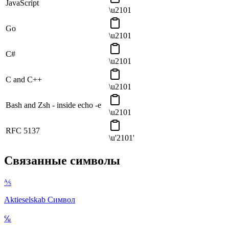
JavaScript
\u2101
Go
\u2101
C#
\u2101
C and C++
\u2101
Bash and Zsh - inside echo -e
\u2101
RFC 5137
\u'2101'
Связанные символы
⅍
Aktieselskab
Символ
℆