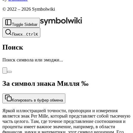
© 2022 –
2026
Symbolwiki
Toggle Sidebar
Поиск
...
Ctrl
K
Поиск
Поиск символа или эмоджи...
За символ знака Милля
‰
Копировать в буфер обмена
Яркой иллюстрацией точности, пропорции и измерения
является знак Per Mille, который представляет собой тысячную
часть целого. Там, где точное представление соотношения и
проценты имеет важное значение, например, в области
финансов, науки и математики, этот символ неоценим. Его