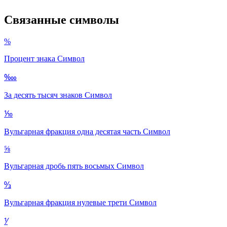
Связанные символы
%
Процент знака
Символ
‱
За десять тысяч знаков
Символ
⅒
Вульгарная фракция одна десятая часть
Символ
⅝
Вульгарная дробь пять восьмых
Символ
↉
Вульгарная фракция нулевые трети
Символ
⅟