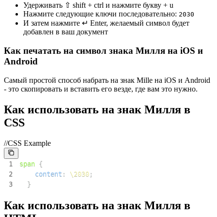
Удерживать ⇧ shift + ctrl и нажмите букву + u
Нажмите следующие ключи последовательно:
2
0
3
0
И затем нажмите ↵ Enter, желаемый символ будет
добавлен в ваш документ
Как печатать на символ знака Милля на iOS и
Android
Самый простой способ набрать на знак Mille на iOS и Android
- это скопировать и вставить его везде, где вам это нужно.
Как использовать на знак Милля в
CSS
//CSS Example
1
span
{
2
content
:
\2030
;
3
}
Как использовать на знак Милля в