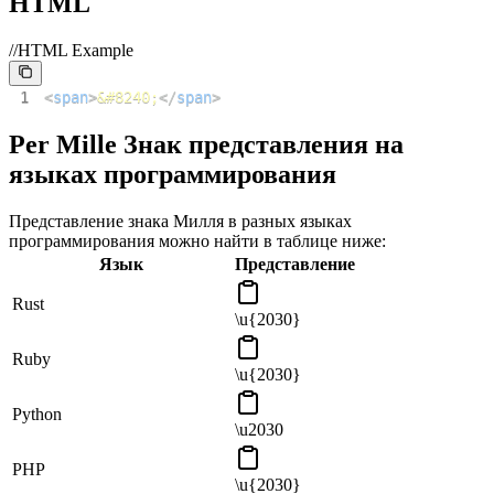
HTML
//HTML Example
1
<
span
>
&#8240;
</
span
>
Per Mille Знак представления на
языках программирования
Представление знака Милля в разных языках
программирования можно найти в таблице ниже:
Язык
Представление
Rust
\u{2030}
Ruby
\u{2030}
Python
\u2030
PHP
\u{2030}