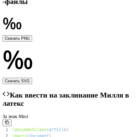
-файлы
Скачать PNG
Скачать SVG
Как ввести на заклинание Милля в
латекс
За знак Мил
1
\documentclass
{
article
}
2
\begin
{
document
}