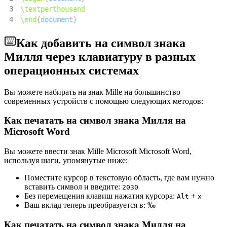
3
\textperthousand
4
\end
{
document
}
Как добавить на символ знака
Милля через клавиатуру в разных
операционных системах
Вы можете набирать на знак Mille на большинство
современных устройств с помощью следующих методов:
Как печатать на символ знака Милля на
Microsoft Word
Вы можете ввести знак Mille Microsoft Microsoft Word,
используя шаги, упомянутые ниже:
Поместите курсор в текстовую область, где вам нужно
вставить символ и введите:
2
0
3
0
Без перемещения клавиш нажатия курсора:
+
Alt
x
Ваш вклад теперь преобразуется в:
‰
Как печатать на символ знака Милля на