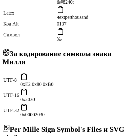
&#8240;
Latex
\textperthousand
Код Alt
0137
Символ
‰
За кодирование символа знака
Милля
UTF-8
0xE2 0x80 0xB0
UTF-16
0x2030
UTF-32
0x00002030
Per Mille Sign Symbol's Files и SVG