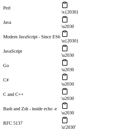
Perl
\x{2030}
Java
\u2030
Modern JavaScript - Since ES6
\u{2030}
JavaScript
\u2030
Go
\u2030
C#
\u2030
C and C++
\u2030
Bash and Zsh - inside echo -e
\u2030
RFC 5137
\u'2030'