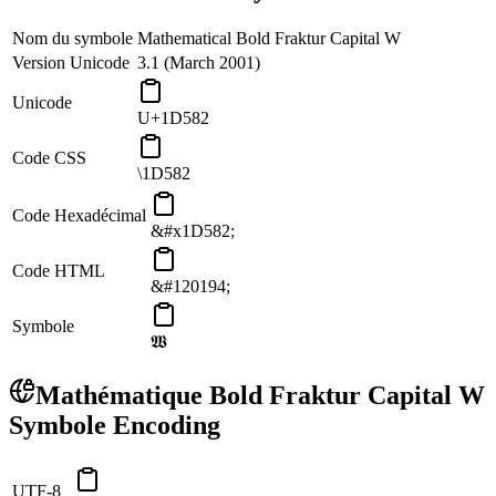
Nom du symbole
Mathematical Bold Fraktur Capital W
Version Unicode
3.1 (March 2001)
Unicode
U+1D582
Code CSS
\1D582
Code Hexadécimal
&#x1D582;
Code HTML
&#120194;
Symbole
𝖂
Mathématique Bold Fraktur Capital W
Symbole Encoding
UTF-8