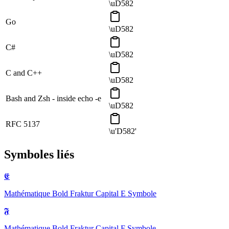
\uD582
Go
\uD582
C#
\uD582
C and C++
\uD582
Bash and Zsh - inside echo -e
\uD582
RFC 5137
\u'D582'
Symboles liés
𝕰
Mathématique Bold Fraktur Capital E
Symbole
𝕱
Mathématique Bold Fraktur Capital F
Symbole