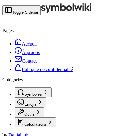
Toggle Sidebar
Pages
Accueil
À propos
Contact
Politique de confidentialité
Catégories
Symboles
Emojis
Outils
Calculateurs
by
Danialnab