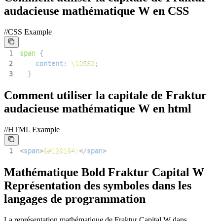
audacieuse mathématique W en CSS
//CSS Example
1
span
{
2
content
:
\1D582
;
3
}
Comment utiliser la capitale de Fraktur
audacieuse mathématique W en html
//HTML Example
1
<
span
>
&#120194;
</
span
>
Mathématique Bold Fraktur Capital W
Représentation des symboles dans les
langages de programmation
La représentation mathématique de Fraktur Capital W dans