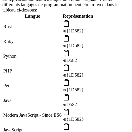
différents langages de programmation peut être trouvée dans le
tableau ci-dessous:
Langue
Représentation
Rust
\u{1D582}
Ruby
\u{1D582}
Python
\uD582
PHP
\u{1D582}
Perl
\x{1D582}
Java
\uD582
Modern JavaScript - Since ES6
\u{1D582}
JavaScript