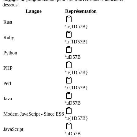
dessous:
Langue
Représentation
Rust
\u{1D57B}
Ruby
\u{1D57B}
Python
\uD57B
PHP
\u{1D57B}
Perl
\x{1D57B}
Java
\uD57B
Modern JavaScript - Since ES6
\u{1D57B}
JavaScript
\uD57B