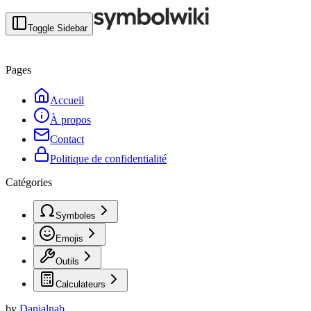
Toggle Sidebar
Pages
Accueil
À propos
Contact
Politique de confidentialité
Catégories
Symboles
Emojis
Outils
Calculateurs
by
Danialnab