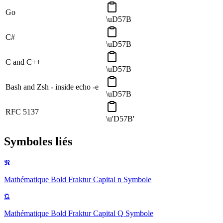
Go
\uD57B
C#
\uD57B
C and C++
\uD57B
Bash and Zsh - inside echo -e
\uD57B
RFC 5137
\u'D57B'
Symboles liés
𝕹
Mathématique Bold Fraktur Capital n
Symbole
𝕼
Mathématique Bold Fraktur Capital Q
Symbole