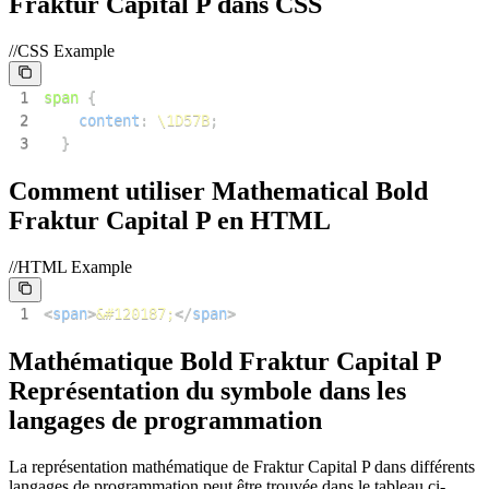
Fraktur Capital P dans CSS
//CSS Example
1
span
{
2
content
:
\1D57B
;
3
}
Comment utiliser Mathematical Bold
Fraktur Capital P en HTML
//HTML Example
1
<
span
>
&#120187;
</
span
>
Mathématique Bold Fraktur Capital P
Représentation du symbole dans les
langages de programmation
La représentation mathématique de Fraktur Capital P dans différents
langages de programmation peut être trouvée dans le tableau ci-