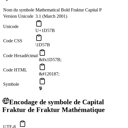
Nom du symbole
Mathematical Bold Fraktur Capital P
Version Unicode
3.1 (March 2001)
Unicode
U+1D57B
Code CSS
\1D57B
Code Hexadécimal
&#x1D57B;
Code HTML
&#120187;
Symbole
𝕻
Encodage de symbole de Capital
Fraktur de Fraktur Mathématique
UTF-8