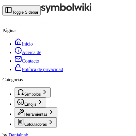
Toggle Sidebar
Páginas
Inicio
Acerca de
Contacto
Política de privacidad
Categorías
Símbolos
Emojis
Herramientas
Calculadoras
by
Danialnab