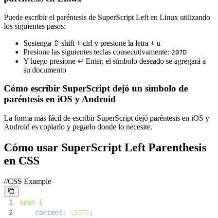
Puede escribir el paréntesis de SuperScript Left en Linux utilizando
los siguientes pasos:
Sostenga ⇧ shift + ctrl y presione la letra + u
Presione las siguientes teclas consecutivamente:
2
0
7
D
Y luego presione ↵ Enter, el símbolo deseado se agregará a
su documento
Cómo escribir SuperScript dejó un símbolo de
paréntesis en iOS y Android
La forma más fácil de escribir SuperScript dejó paréntesis en iOS y
Android es copiarlo y pegarlo donde lo necesite.
Cómo usar SuperScript Left Parenthesis
en CSS
//CSS Example
1
span
{
2
content
:
\207D
;