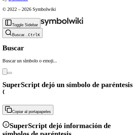
© 2022 –
2026
Symbolwiki
Toggle Sidebar
Buscar
...
Ctrl
K
Buscar
Buscar un símbolo o emoji...
SuperScript dejó un símbolo de paréntesis
⁽
Copiar al portapapeles
SuperScript dejó información de
símbolos de paréntesis