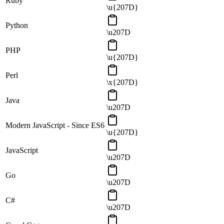
Ruby
\u{207D}
Python
\u207D
PHP
\u{207D}
Perl
\x{207D}
Java
\u207D
Modern JavaScript - Since ES6
\u{207D}
JavaScript
\u207D
Go
\u207D
C#
\u207D