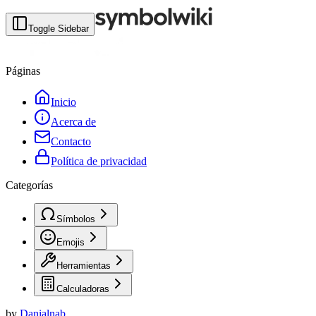
Toggle Sidebar
Páginas
Inicio
Acerca de
Contacto
Política de privacidad
Categorías
Símbolos
Emojis
Herramientas
Calculadoras
by
Danialnab