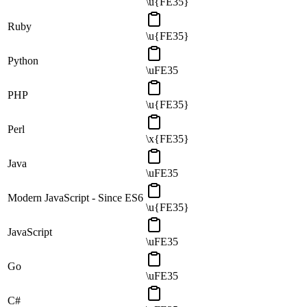
\u{FE35}
Ruby
\u{FE35}
Python
\uFE35
PHP
\u{FE35}
Perl
\x{FE35}
Java
\uFE35
Modern JavaScript - Since ES6
\u{FE35}
JavaScript
\uFE35
Go
\uFE35
C#