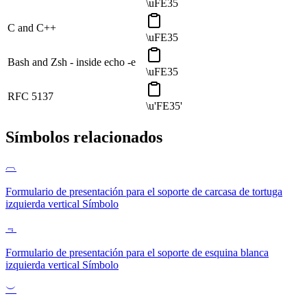
\uFE35
C and C++
\uFE35
Bash and Zsh - inside echo -e
\uFE35
RFC 5137
\u'FE35'
Símbolos relacionados
︹
Formulario de presentación para el soporte de carcasa de tortuga
izquierda vertical
Símbolo
﹃
Formulario de presentación para el soporte de esquina blanca
izquierda vertical
Símbolo
︶