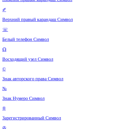
✐
Верхний правый карандаш
Символ
☏
Белый телефон
Символ
☊
Восходящий узел
Символ
©
Знак авторского права
Символ
№
Знак Нумеро
Символ
®
Зарегистрированный
Символ
✇