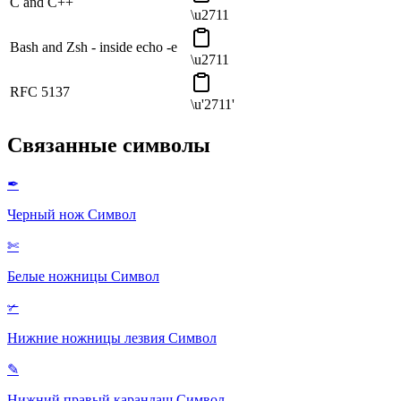
C and C++
\u2711
Bash and Zsh - inside echo -e
\u2711
RFC 5137
\u'2711'
Связанные символы
✒
Черный нож
Символ
✄
Белые ножницы
Символ
✃
Нижние ножницы лезвия
Символ
✎
Нижний правый карандаш
Символ