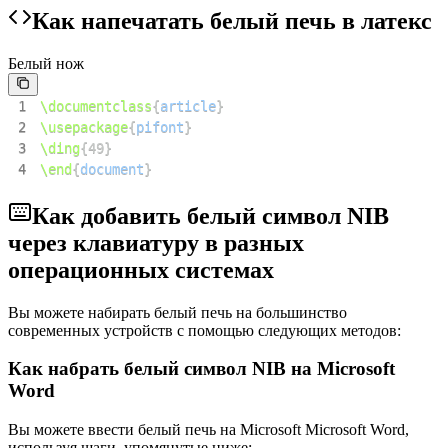
Как напечатать белый печь в латекс
Белый нож
1
\documentclass
{
article
}
2
\usepackage
{
pifont
}
3
\ding
{
49
}
4
\end
{
document
}
Как добавить белый символ NIB
через клавиатуру в разных
операционных системах
Вы можете набирать белый печь на большинство
современных устройств с помощью следующих методов:
Как набрать белый символ NIB на Microsoft
Word
Вы можете ввести белый печь на Microsoft Microsoft Word,
используя шаги, упомянутые ниже: