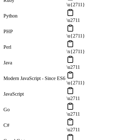
Ruby
\u{2711}
Python
\u2711
PHP
\u{2711}
Perl
\x{2711}
Java
\u2711
Modern JavaScript - Since ES6
\u{2711}
JavaScript
\u2711
Go
\u2711
C#
\u2711