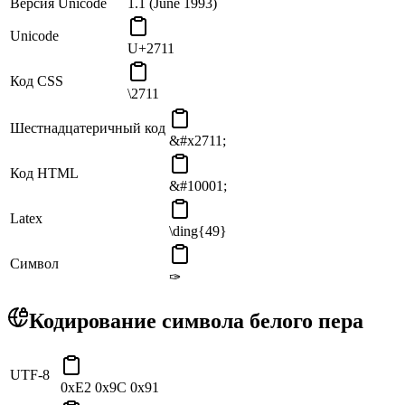
Версия Unicode
1.1 (June 1993)
Unicode
U+2711
Код CSS
\2711
Шестнадцатеричный код
&#x2711;
Код HTML
&#10001;
Latex
\ding{49}
Символ
✑
Кодирование символа белого пера
UTF-8
0xE2 0x9C 0x91