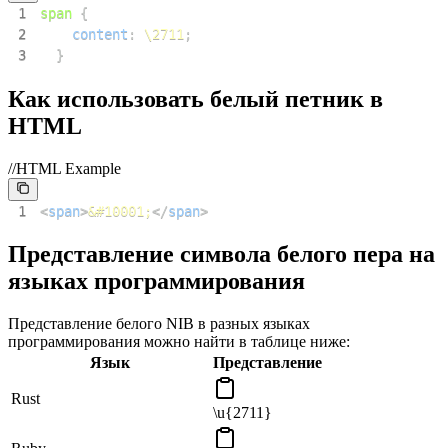
1
span
{
2
content
:
\2711
;
3
}
Как использовать белый петник в
HTML
//HTML Example
1
<
span
>
&#10001;
</
span
>
Представление символа белого пера на
языках программирования
Представление белого NIB в разных языках
программирования можно найти в таблице ниже:
Язык
Представление
Rust
\u{2711}