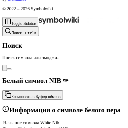
© 2022 –
2026
Symbolwiki
Toggle Sidebar
Поиск
...
Ctrl
K
Поиск
Поиск символа или эмоджи...
Белый символ NIB
✑
Копировать в буфер обмена
Информация о символе белого пера
Название символа
White Nib