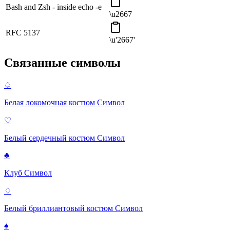
Bash and Zsh - inside echo -e
\u2667
RFC 5137
\u'2667'
Связанные символы
♤
Белая локомочная костюм
Символ
♡
Белый сердечный костюм
Символ
♣
Клуб
Символ
♢
Белый бриллиантовый костюм
Символ
♠