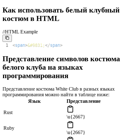
Как использовать белый клубный
костюм в HTML
//HTML Example
1
<
span
>
&#9831;
</
span
>
Представление символов костюма
белого клуба на языках
программирования
Представление костюма White Club в разных языках
программирования можно найти в таблице ниже:
Язык
Представление
Rust
\u{2667}
Ruby
\u{2667}