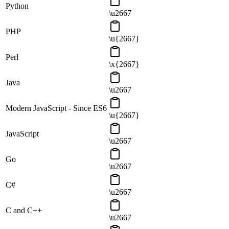
Python
\u2667
PHP
\u{2667}
Perl
\x{2667}
Java
\u2667
Modern JavaScript - Since ES6
\u{2667}
JavaScript
\u2667
Go
\u2667
C#
\u2667
C and C++
\u2667