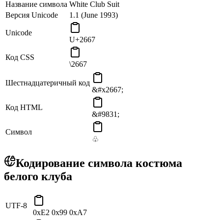
Название символа
White Club Suit
Версия Unicode
1.1 (June 1993)
Unicode
U+2667
Код CSS
\2667
Шестнадцатеричный код
&#x2667;
Код HTML
&#9831;
Символ
♧
Кодирование символа костюма
белого клуба
UTF-8
0xE2 0x99 0xA7