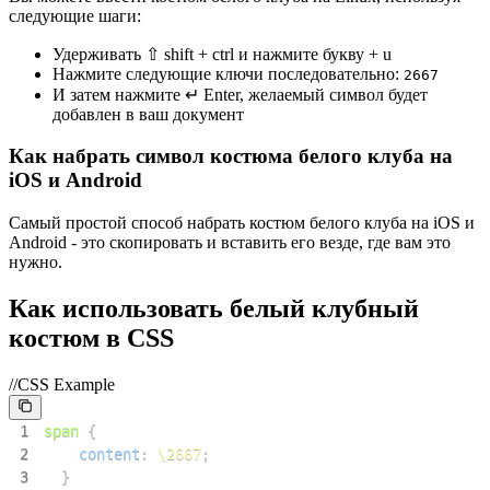
следующие шаги:
Удерживать ⇧ shift + ctrl и нажмите букву + u
Нажмите следующие ключи последовательно:
2
6
6
7
И затем нажмите ↵ Enter, желаемый символ будет
добавлен в ваш документ
Как набрать символ костюма белого клуба на
iOS и Android
Самый простой способ набрать костюм белого клуба на iOS и
Android - это скопировать и вставить его везде, где вам это
нужно.
Как использовать белый клубный
костюм в CSS
//CSS Example
1
span
{
2
content
:
\2667
;
3
}