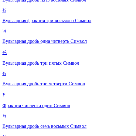
⅜
Вульгарная фракция три восьмого
Символ
¼
Вульгарная дробь одна четверть
Символ
⅗
Вульгарная дробь три пятых
Символ
¾
Вульгарная дробь три четверти
Символ
⅟
Фракция числента один
Символ
⅞
Вульгарная дробь семь восьмых
Символ