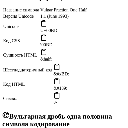
Название символа
Vulgar Fraction One Half
Версия Unicode
1.1 (June 1993)
Unicode
U+00BD
Код CSS
\00BD
Сущность HTML
&half;
Шестнадцатеричный код
&#xBD;
Код HTML
&#189;
Символ
½
Вульгарная дробь одна половина
символа кодирование