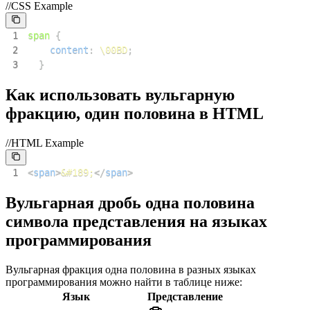
//CSS Example
1
span
{
2
content
:
\00BD
;
3
}
Как использовать вульгарную
фракцию, один половина в HTML
//HTML Example
1
<
span
>
&#189;
</
span
>
Вульгарная дробь одна половина
символа представления на языках
программирования
Вульгарная фракция одна половина в разных языках
программирования можно найти в таблице ниже:
Язык
Представление