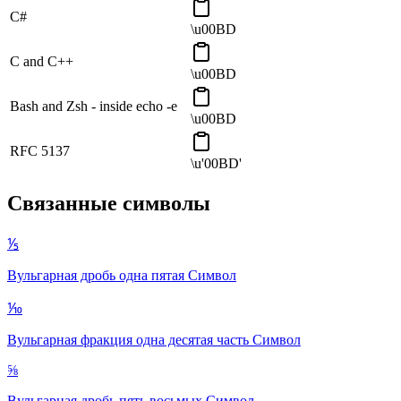
C#
\u00BD
C and C++
\u00BD
Bash and Zsh - inside echo -e
\u00BD
RFC 5137
\u'00BD'
Связанные символы
⅕
Вульгарная дробь одна пятая
Символ
⅒
Вульгарная фракция одна десятая часть
Символ
⅝
Вульгарная дробь пять восьмых
Символ