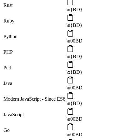
Rust
\u{BD}
Ruby
\u{BD}
Python
\u00BD
PHP
\u{BD}
Perl
\x{BD}
Java
\u00BD
Modern JavaScript - Since ES6
\u{BD}
JavaScript
\u00BD
Go
\u00BD