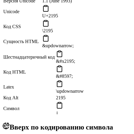
Версия Unicode
1.1 (June 1993)
Unicode
U+2195
Код CSS
\2195
Сущность HTML
&updownarrow;
Шестнадцатеричный код
&#x2195;
Код HTML
&#8597;
Latex
\updownarrow
Код Alt
2195
Символ
↕
Вверх по кодированию символа