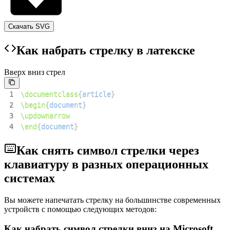
Скачать SVG
Как набрать стрелку в латекске
Вверх вниз стрел
1
\documentclass
{
article
}
2
\begin
{
document
}
3
\updownarrow
4
\end
{
document
}
Как снять символ стрелки через
клавиатуру в разных операционных
системах
Вы можете напечатать стрелку на большинстве современных
устройств с помощью следующих методов:
Как набрать символ стрелки вниз на Microsoft