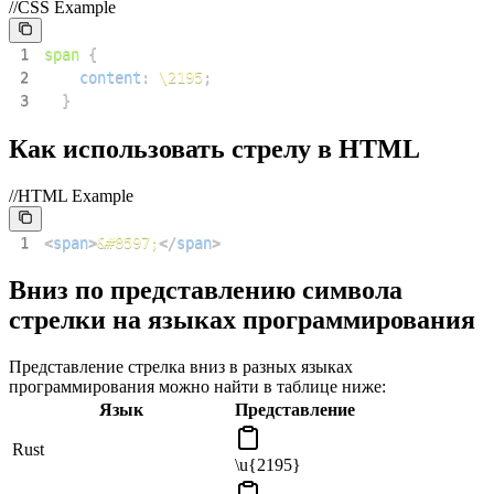
//CSS Example
1
span
{
2
content
:
\2195
;
3
}
Как использовать стрелу в HTML
//HTML Example
1
<
span
>
&#8597;
</
span
>
Вниз по представлению символа
стрелки на языках программирования
Представление стрелка вниз в разных языках
программирования можно найти в таблице ниже:
Язык
Представление
Rust
\u{2195}