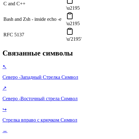
C and C++
\u2195
Bash and Zsh - inside echo -e
\u2195
RFC 5137
\u'2195'
Связанные символы
↖
Северо -Западный Стрелка
Символ
↗
Северо -Восточный стрела
Символ
↪
Стрелка вправо с крючком
Символ
↔