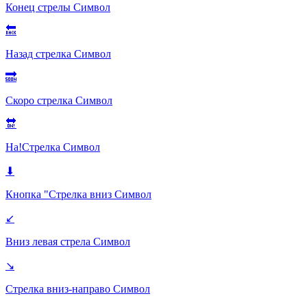
Конец стрелы
Символ
🔙
Назад стрелка
Символ
🔜
Скоро стрелка
Символ
🔛
На!Стрелка
Символ
⬇
Кнопка "Стрелка вниз
Символ
↙
Вниз левая стрела
Символ
↘
Стрелка вниз-направо
Символ