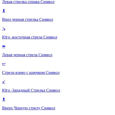
Левая стрелка справа
Символ
⬇
Вниз черная стрелка
Символ
↘
Юго -восточная стрела
Символ
⬅
Левая черная стрела
Символ
↩
Стрела влево с крючком
Символ
↙
Юго -Западный Стрелка
Символ
⬆
Вверх Черную стрелу
Символ