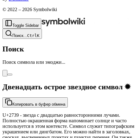
© 2022 –
2026
Symbolwiki
Toggle Sidebar
Поиск
...
Ctrl
K
Поиск
Поиск символа или эмоджи...
Двенадцать острое звездное символ
✹
Копировать в буфер обмена
U+2739 - звезда с двадцатью равносторонними лучами.
Полностью окрашенная форма напоминает солнце и часто
используется в этом контексте. Символ служит типографским
украшением или дингбатом. Его можно найти в заголовках,
сносках, высвеченных пунктах и пунктах перечня. Он также