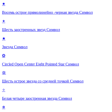
✷
Восемь острое прямолинейно -черная звезда
Символ
✶
Шесть заостренных звезд
Символ
★
Звезда
Символ
❂
Circled Open Center Eight Pointed Star
Символ
🔯
Шесть острое звезда со средней точкой
Символ
✧
Белая четыре заостренная звезда
Символ
✵