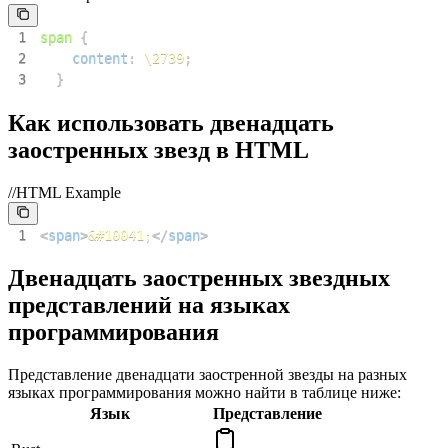
1
span
{
2
content
:
\2739
;
3
}
Как использовать двенадцать
заостренных звезд в HTML
//HTML Example
1
<
span
>
&#10041;
</
span
>
Двенадцать заостренных звездных
представлений на языках
программирования
Представление двенадцати заостренной звезды на разных
языках программирования можно найти в таблице ниже:
Язык
Представление