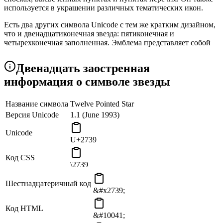
используется в украшении различных тематических икон.
Есть два других символа Unicode с тем же кратким дизайном,
что и двенадцатиконечная звезда: пятиконечная и
четырехконечная заполненная. Эмблема представляет собой
простое солнце с открытым центром.
Двенадцать заостренная
Символ «Twelve Pointed Black Star» содержится в подблоке
«Stars and asterisks» «Dingbats» Block и был добавлен в Unicode
информация о символе звезды
в 1993 году в рамках Unicode версии 1.1.
Название символа
Twelve Pointed Star
Версия Unicode
1.1 (June 1993)
Unicode
U+2739
Код CSS
\2739
Шестнадцатеричный код
&#x2739;
Код HTML
&#10041;