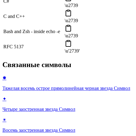
C#
\u2739
C and C++
\u2739
Bash and Zsh - inside echo -e
\u2739
RFC 5137
\u'2739'
Связанные символы
✸
Тяжелая восемь острое прямолинейная черная звезда
Символ
✦
Четыре заостренная звезда
Символ
✴
Восемь заостренная звезда
Символ