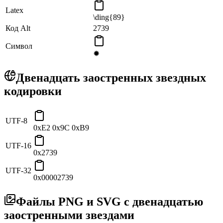
Latex
\ding{89}
Код Alt
2739
Символ
✹
Двенадцать заостренных звездных
кодировки
UTF-8
0xE2 0x9C 0xB9
UTF-16
0x2739
UTF-32
0x00002739
Файлы PNG и SVG с двенадцатью
заостренными звездами