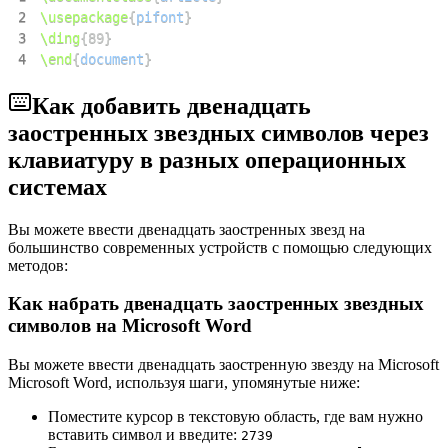
2
\usepackage
{
pifont
}
3
\ding
{
89
}
4
\end
{
document
}
Как добавить двенадцать
заостренных звездных символов через
клавиатуру в разных операционных
системах
Вы можете ввести двенадцать заостренных звезд на
большинство современных устройств с помощью следующих
методов:
Как набрать двенадцать заостренных звездных
символов на Microsoft Word
Вы можете ввести двенадцать заостренную звезду на Microsoft
Microsoft Word, используя шаги, упомянутые ниже:
Поместите курсор в текстовую область, где вам нужно
вставить символ и введите:
2
7
3
9