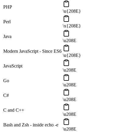
PHP
\u{208E}
Perl
\x{208E}
Java
\u208E
Modern JavaScript - Since ES6
\u{208E}
JavaScript
\u208E
Go
\u208E
C#
\u208E
C and C++
\u208E
Bash and Zsh - inside echo -e
\u208E