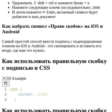
Удерживать ⇧ shift + ctrl и нажмите букву + u
Нажмите следующие ключи последовательно:
2
0
8
E
И затем нажмите ↵ Enter, желаемый символ будет
добавлен в ваш документ
Как набрать символ «Право скобок» на iOS и
Android
Самый простой способ ввести подпись с поднедорожным
планом на iOS и Android - это скопировать и вставить его
везде, где вам это нужно.
Как использовать правильную скобку
с подписью в CSS
//CSS Example
1
span
{
2
content
:
\208E
;
3
}
Как использовать правильную скобку