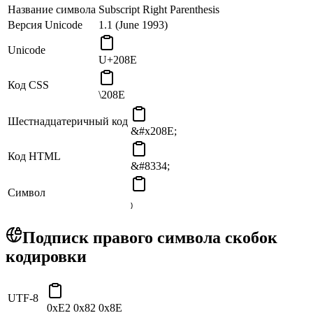
Название символа
Subscript Right Parenthesis
Версия Unicode
1.1 (June 1993)
Unicode
U+208E
Код CSS
\208E
Шестнадцатеричный код
&#x208E;
Код HTML
&#8334;
Символ
₎
Подписк правого символа скобок
кодировки
UTF-8
0xE2 0x82 0x8E