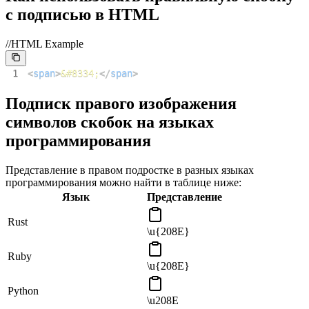
с подписью в HTML
//HTML Example
1
<
span
>
&#8334;
</
span
>
Подписк правого изображения
символов скобок на языках
программирования
Представление в правом подростке в разных языках
программирования можно найти в таблице ниже:
Язык
Представление
Rust
\u{208E}
Ruby
\u{208E}
Python
\u208E