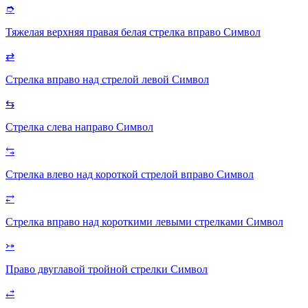
➮
Тяжелая верхняя правая белая стрелка вправо
Символ
⇄
Стрелка вправо над стрелой левой
Символ
⇆
Стрелка слева направо
Символ
⥃
Стрелка влево над короткой стрелой вправо
Символ
⥂
Стрелка вправо над короткими левыми стрелками
Символ
⤐
Право двуглавой тройной стрелки
Символ
⥄