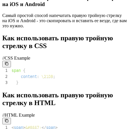
на iOS и Android
Самый простой способ напечатать правую тройную стрелку
на iOS и Android - это скопировать и вставить ее везде, где вам
это нужно.
Как использовать правую тройную
стрелку в CSS
//CSS Example
1
span
{
2
content
:
\21DB
;
3
}
Как использовать правую тройную
стрелку в HTML
//HTML Example
1
<
span
>
&#8667;
</
span
>