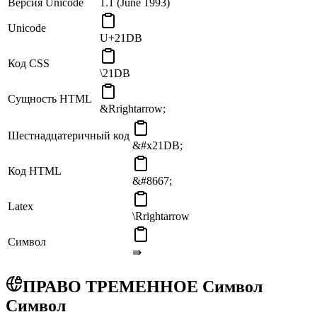
Версия Unicode
1.1 (June 1993)
Unicode
U+21DB
Код CSS
\21DB
Сущность HTML
&Rrightarrow;
Шестнадцатеричный код
&#x21DB;
Код HTML
&#8667;
Latex
\Rrightarrow
Символ
⇛
ПРАВО ТРЕМЕННОЕ Символ
Символ