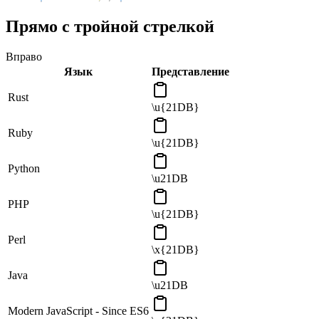
Прямо с тройной стрелкой
Вправо
Язык
Представление
Rust
\u{21DB}
Ruby
\u{21DB}
Python
\u21DB
PHP
\u{21DB}
Perl
\x{21DB}
Java
\u21DB
Modern JavaScript - Since ES6