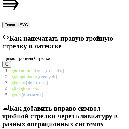
Скачать SVG
Как напечатать правую тройную
стрелку в латекске
Прямо Тройная Стрелка
1
\documentclass
{
article
}
2
\usepackage
{
amssymb
}
3
\begin
{
document
}
4
\Rrightarrow
5
\end
{
document
}
Как добавить вправо символ
тройной стрелки через клавиатуру в
разных операционных системах