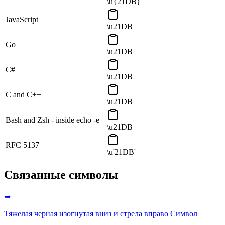
\u{21DB}
JavaScript
\u21DB
Go
\u21DB
C#
\u21DB
C and C++
\u21DB
Bash and Zsh - inside echo -e
\u21DB
RFC 5137
\u'21DB'
Связанные символы
➥
Тяжелая черная изогнутая вниз и стрела вправо
Символ