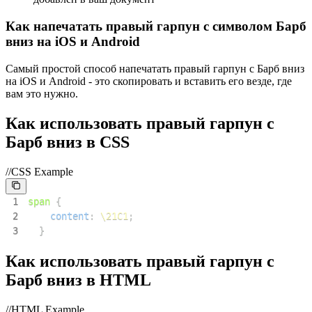
Как напечатать правый гарпун с символом Барб
вниз на iOS и Android
Самый простой способ напечатать правый гарпун с Барб вниз
на iOS и Android - это скопировать и вставить его везде, где
вам это нужно.
Как использовать правый гарпун с
Барб вниз в CSS
//CSS Example
1
span
{
2
content
:
\21C1
;
3
}
Как использовать правый гарпун с
Барб вниз в HTML
//HTML Example