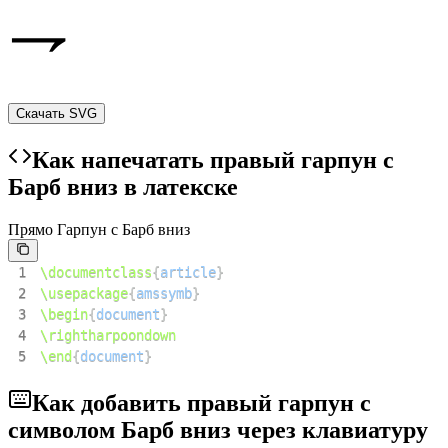
Скачать SVG
Как напечатать правый гарпун с
Барб вниз в латекске
Прямо Гарпун с Барб вниз
1
\documentclass
{
article
}
2
\usepackage
{
amssymb
}
3
\begin
{
document
}
4
\rightharpoondown
5
\end
{
document
}
Как добавить правый гарпун с
символом Барб вниз через клавиатуру