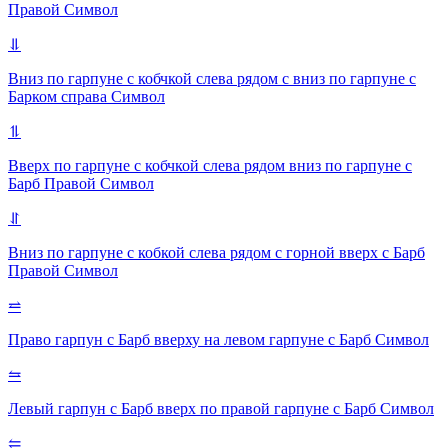
Правой
Символ
⥥
Вниз по гарпуне с кобчкой слева рядом с вниз по гарпуне с
Барком справа
Символ
⥮
Вверх по гарпуне с кобчкой слева рядом вниз по гарпуне с
Барб Правой
Символ
⥯
Вниз по гарпуне с кобкой слева рядом с горной вверх с Барб
Правой
Символ
⥨
Право гарпун с Барб вверху на левом гарпуне с Барб
Символ
⥦
Левый гарпун с Барб вверх по правой гарпуне с Барб
Символ
⥢