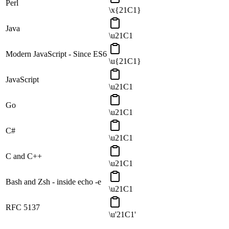
Perl
\x{21C1}
Java
\u21C1
Modern JavaScript - Since ES6
\u{21C1}
JavaScript
\u21C1
Go
\u21C1
C#
\u21C1
C and C++
\u21C1
Bash and Zsh - inside echo -e
\u21C1
RFC 5137
\u'21C1'