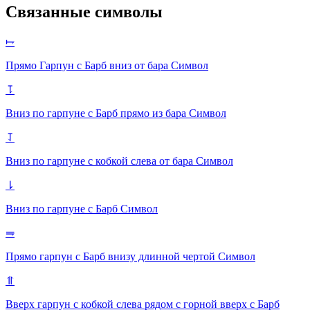
Связанные символы
⥟
Прямо Гарпун с Барб вниз от бара
Символ
⥝
Вниз по гарпуне с Барб прямо из бара
Символ
⥡
Вниз по гарпуне с кобкой слева от бара
Символ
⇂
Вниз по гарпуне с Барб
Символ
⥭
Прямо гарпун с Барб внизу длинной чертой
Символ
⥣
Вверх гарпун с кобкой слева рядом с горной вверх с Барб