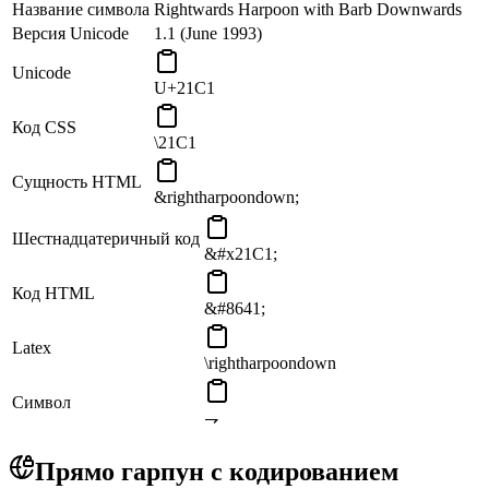
Название символа
Rightwards Harpoon with Barb Downwards
Версия Unicode
1.1 (June 1993)
Unicode
U+21C1
Код CSS
\21C1
Сущность HTML
&rightharpoondown;
Шестнадцатеричный код
&#x21C1;
Код HTML
&#8641;
Latex
\rightharpoondown
Символ
⇁
Прямо гарпун с кодированием