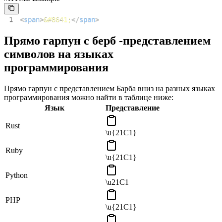
1
<
span
>
&#8641;
</
span
>
Прямо гарпун с берб -представлением
символов на языках
программирования
Прямо гарпун с представлением Барба вниз на разных языках
программирования можно найти в таблице ниже:
Язык
Представление
Rust
\u{21C1}
Ruby
\u{21C1}
Python
\u21C1
PHP
\u{21C1}