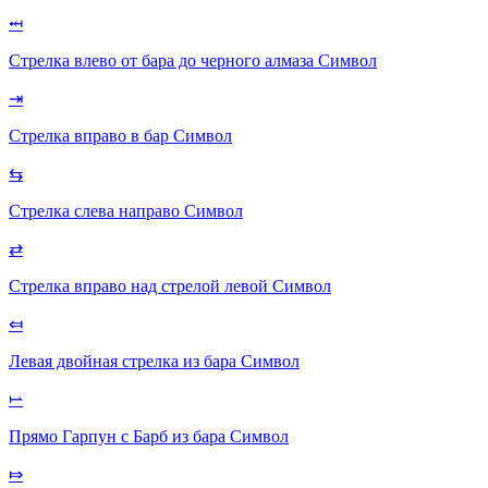
⤟
Стрелка влево от бара до черного алмаза
Символ
⇥
Стрелка вправо в бар
Символ
⇆
Стрелка слева направо
Символ
⇄
Стрелка вправо над стрелой левой
Символ
⤆
Левая двойная стрелка из бара
Символ
⥛
Прямо Гарпун с Барб из бара
Символ
⤇