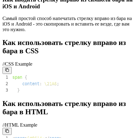
iOS и Android
Самый простой способ напечатать стрелку вправо из бара на
iOS и Android - это скопировать и вставить ее везде, где вам
это нужно.
Как использовать стрелку вправо из
бара в CSS
//CSS Example
1
span
{
2
content
:
\21A6
;
3
}
Как использовать стрелку вправо из
бара в HTML
//HTML Example
1
<
span
>
&#8614;
</
span
>