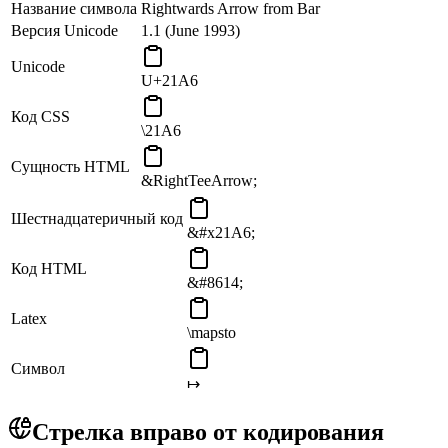
Название символа
Rightwards Arrow from Bar
Версия Unicode
1.1 (June 1993)
Unicode
U+21A6
Код CSS
\21A6
Сущность HTML
&RightTeeArrow;
Шестнадцатеричный код
&#x21A6;
Код HTML
&#8614;
Latex
\mapsto
Символ
↦
Стрелка вправо от кодирования