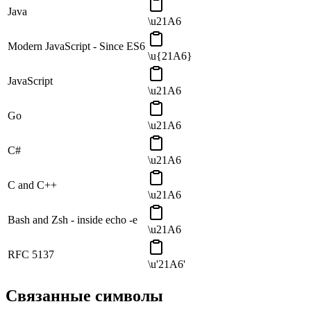
Java
\u21A6
Modern JavaScript - Since ES6
\u{21A6}
JavaScript
\u21A6
Go
\u21A6
C#
\u21A6
C and C++
\u21A6
Bash and Zsh - inside echo -e
\u21A6
RFC 5137
\u'21A6'
Связанные символы