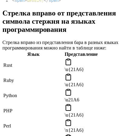
Стрелка вправо от представления
символа стержня на языках
программирования
Стрелка вправо из представления бара в разных языках
программирования можно найти в таблице ниже:
Язык
Представление
Rust
\u{21A6}
Ruby
\u{21A6}
Python
\u21A6
PHP
\u{21A6}
Perl
\x{21A6}