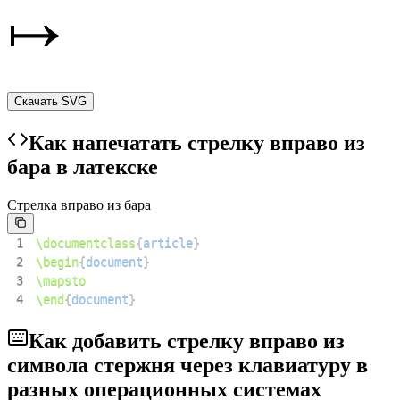
Скачать SVG
Как напечатать стрелку вправо из
бара в латекске
Стрелка вправо из бара
1
\documentclass
{
article
}
2
\begin
{
document
}
3
\mapsto
4
\end
{
document
}
Как добавить стрелку вправо из
символа стержня через клавиатуру в
разных операционных системах