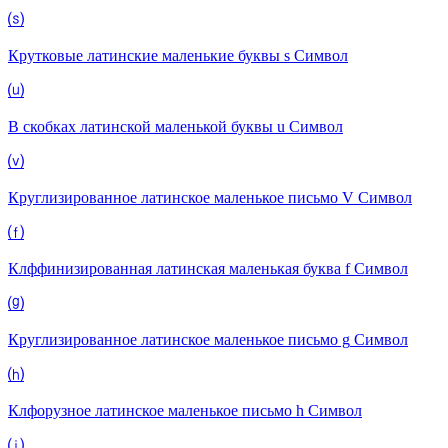
⒮
Крутковые латинские маленькие буквы s
Символ
⒰
В скобках латинской маленькой буквы u
Символ
⒱
Круглизированное латинское маленькое письмо V
Символ
⒡
Клффинизированная латинская маленькая буква f
Символ
⒢
Круглизированное латинское маленькое письмо g
Символ
⒣
Клфорузное латинское маленькое письмо h
Символ
⒤