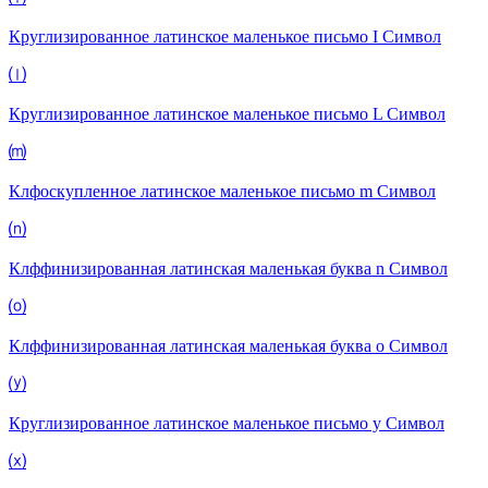
Круглизированное латинское маленькое письмо I
Символ
⒧
Круглизированное латинское маленькое письмо L
Символ
⒨
Клфоскупленное латинское маленькое письмо m
Символ
⒩
Клффинизированная латинская маленькая буква n
Символ
⒪
Клффинизированная латинская маленькая буква o
Символ
⒴
Круглизированное латинское маленькое письмо y
Символ
⒳