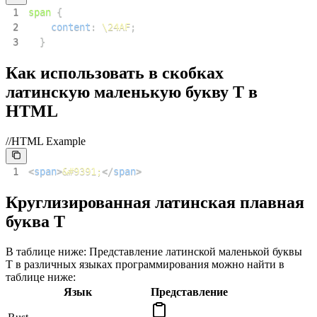
1
span
{
2
content
:
\24AF
;
3
}
Как использовать в скобках
латинскую маленькую букву T в
HTML
//HTML Example
1
<
span
>
&#9391;
</
span
>
Круглизированная латинская плавная
буква T
В таблице ниже: Представление латинской маленькой буквы
T в различных языках программирования можно найти в
таблице ниже:
Язык
Представление