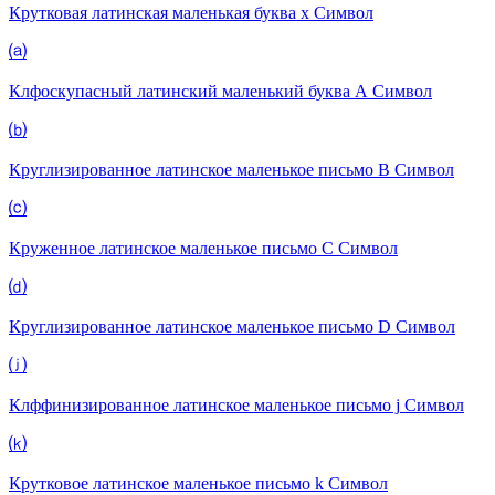
Крутковая латинская маленькая буква x
Символ
⒜
Клфоскупасный латинский маленький буква А
Символ
⒝
Круглизированное латинское маленькое письмо B
Символ
⒞
Круженное латинское маленькое письмо C
Символ
⒟
Круглизированное латинское маленькое письмо D
Символ
⒥
Клффинизированное латинское маленькое письмо j
Символ
⒦
Крутковое латинское маленькое письмо k
Символ