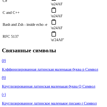
C#
\u24AF
C and C++
\u24AF
Bash and Zsh - inside echo -e
\u24AF
RFC 5137
\u'24AF'
Связанные символы
⒫
Клффинизированная латинская маленькая буква p
Символ
⒬
Круглизированная латинская маленькая буква Q
Символ
⒭
Круглизированное латинское маленькое письмо r
Символ