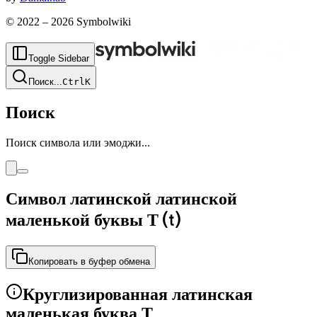
© 2022 –
2026
Symbolwiki
Toggle Sidebar
Поиск
...
Ctrl
K
Поиск
Поиск символа или эмоджи...
Символ латинской латинской
маленькой буквы T
⒯
Копировать в буфер обмена
Круглизированная латинская
маленькая буква T