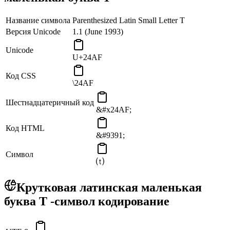
Название символа
Parenthesized Latin Small Letter T
Версия Unicode
1.1 (June 1993)
Unicode
U+24AF
Код CSS
\24AF
Шестнадцатеричный код
&#x24AF;
Код HTML
&#9391;
Символ
⒯
Крутковая латинская маленькая
буква T -символ кодирование