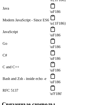
Java
\uF186
Modern JavaScript - Since ES6
\u{1F186}
JavaScript
\uF186
Go
\uF186
C#
\uF186
C and C++
\uF186
Bash and Zsh - inside echo -e
\uF186
RFC 5137
\u'F186'
Связанные символы