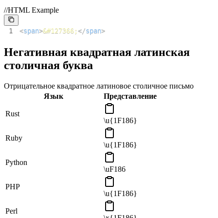
//HTML Example
1
<
span
>
&#127366;
</
span
>
Негативная квадратная латинская
столичная буква
Отрицательное квадратное латиновое столичное письмо
Язык
Представление
Rust
\u{1F186}
Ruby
\u{1F186}
Python
\uF186
PHP
\u{1F186}
Perl
\x{1F186}