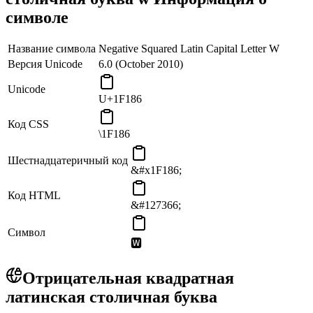
символе
Название символа
Negative Squared Latin Capital Letter W
Версия Unicode
6.0 (October 2010)
Unicode
U+1F186
Код CSS
\1F186
Шестнадцатеричный код
&#x1F186;
Код HTML
&#127366;
Символ
🆆
Отрицательная квадратная
латинская столичная буква