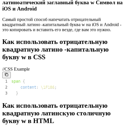
латиноатический заглавный буква w Символ на
iOS и Android
Самый простой способ напечатать отрицательный
квадратный латино -капитальный буква w на iOS и Android -
это копировать и вставить его везде, где вам это нужно.
Как использовать отрицательную
квадратную латино -капитальную
букву w в CSS
//CSS Example
1
span
{
2
content
:
\1F186
;
3
}
Как использовать отрицательную
квадратную латинскую столичную
букву w в HTML