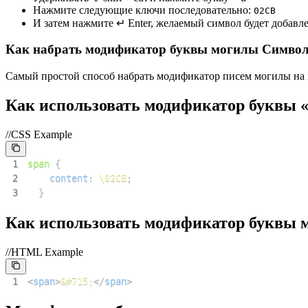
Нажмите следующие ключи последовательно:
0
2
C
B
И затем нажмите ↵ Enter, желаемый символ будет добавл
Как набрать модификатор буквы могилы Символ 
Самый простой способ набрать модификатор писем могилы на iOS
Как использовать модификатор буквы 
//CSS Example
1
span
{
2
content
:
\02CB
;
3
}
Как использовать модификатор буквы
//HTML Example
1
<
span
>
&#715;
</
span
>