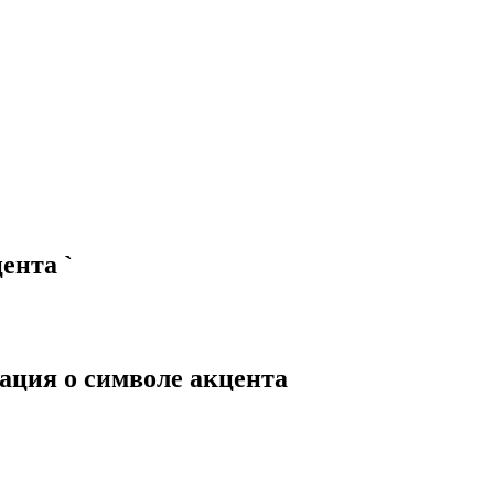
цента
ˋ
ция о символе акцента