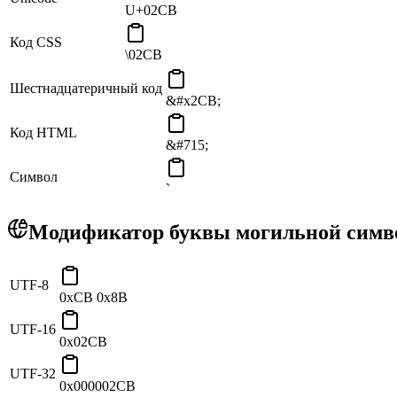
U+02CB
Код CSS
\02CB
Шестнадцатеричный код
&#x2CB;
Код HTML
&#715;
Символ
ˋ
Модификатор буквы могильной симво
UTF-8
0xCB 0x8B
UTF-16
0x02CB
UTF-32
0x000002CB