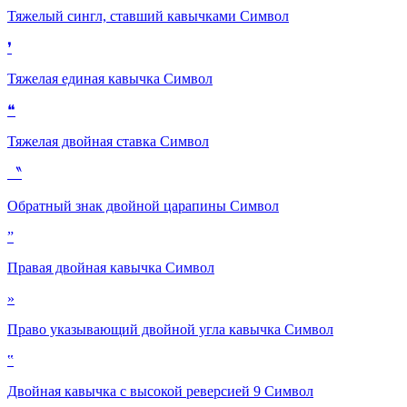
Тяжелый сингл, ставший кавычками
Символ
❜
Тяжелая единая кавычка
Символ
❝
Тяжелая двойная ставка
Символ
〝
Обратный знак двойной царапины
Символ
”
Правая двойная кавычка
Символ
»
Право указывающий двойной угла кавычка
Символ
‟
Двойная кавычка с высокой реверсией 9
Символ