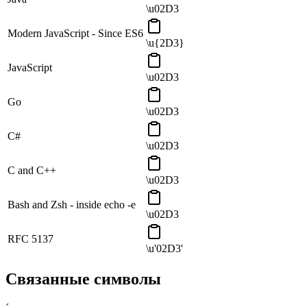
\u02D3
Modern JavaScript - Since ES6
\u{2D3}
JavaScript
\u02D3
Go
\u02D3
C#
\u02D3
C and C++
\u02D3
Bash and Zsh - inside echo -e
\u02D3
RFC 5137
\u'02D3'
Связанные символы