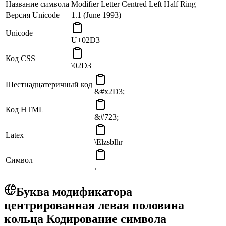
Название символа
Modifier Letter Centred Left Half Ring
Версия Unicode
1.1 (June 1993)
Unicode
U+02D3
Код CSS
\02D3
Шестнадцатеричный код
&#x2D3;
Код HTML
&#723;
Latex
\Elzsblhr
Символ
˓
Буква модификатора
центрированная левая половина
кольца Кодирование символа