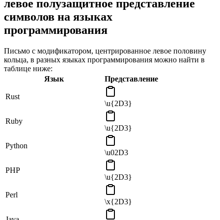
левое полузащитное представление
символов на языках
программирования
Письмо с модификатором, центрированное левое половину
кольца, в разных языках программирования можно найти в
таблице ниже:
Язык
Представление
Rust
\u{2D3}
Ruby
\u{2D3}
Python
\u02D3
PHP
\u{2D3}
Perl
\x{2D3}
Java