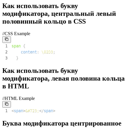
Как использовать букву
модификатора, центральный левый
половинный кольцо в CSS
//CSS Example
1
span
{
2
content
:
\02D3
;
3
}
Как использовать букву
модификатора, левая половина кольца
в HTML
//HTML Example
1
<
span
>
&#723;
</
span
>
Буква модификатора центрированное