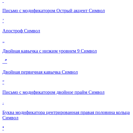
ˊ
Письмо с модификатором Острый акцент
Символ
ʼ
Апостроф
Символ
„
Двойная кавычка с низким уровнем 9
Символ
〞
Двойная первичная кавычка
Символ
ʺ
Письмо с модификатором двойное прайм
Символ
˒
Буква модификатора центрированная правая половина кольца
Символ
❛