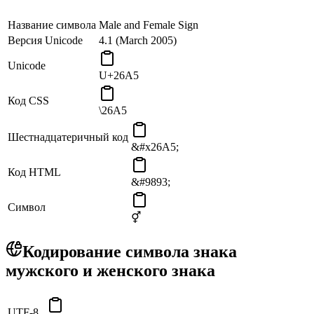
Название символа
Male and Female Sign
Версия Unicode
4.1 (March 2005)
Unicode
U+26A5
Код CSS
\26A5
Шестнадцатеричный код
&#x26A5;
Код HTML
&#9893;
Символ
⚥
Кодирование символа знака
мужского и женского знака
UTF-8