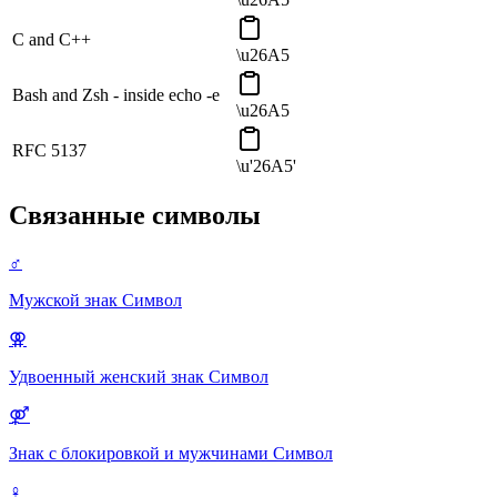
C and C++
\u26A5
Bash and Zsh - inside echo -e
\u26A5
RFC 5137
\u'26A5'
Связанные символы
♂
Мужской знак
Символ
⚢
Удвоенный женский знак
Символ
⚤
Знак с блокировкой и мужчинами
Символ
♀