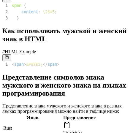
1
span
{
2
content
:
\26A5
;
3
}
Как использовать мужской и женский
знак в HTML
//HTML Example
1
<
span
>
&#9893;
</
span
>
Представление символов знака
мужского и женского знака на языках
программирования
Представление знака мужского и женского знака в разных
языках программирования можно найти в таблице ниже:
Язык
Представление
Rust
\u{26A5}