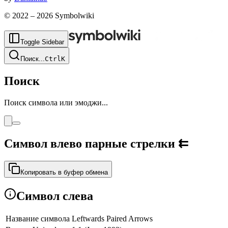
© 2022 –
2026
Symbolwiki
Toggle Sidebar
Поиск
...
Ctrl
K
Поиск
Поиск символа или эмоджи...
Символ влево парные стрелки
⇇
Копировать в буфер обмена
Символ слева
Название символа
Leftwards Paired Arrows