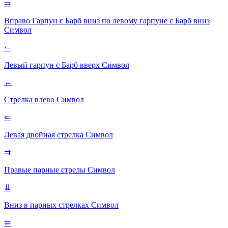
⥩
Вправо Гарпун с Барб вниз по левому гарпуне с Барб вниз
Символ
↼
Левый гарпун с Барб вверх
Символ
←
Стрелка влево
Символ
⇐
Левая двойная стрелка
Символ
⇉
Правые парные стрелы
Символ
⇊
Вниз в парных стрелках
Символ
⥢