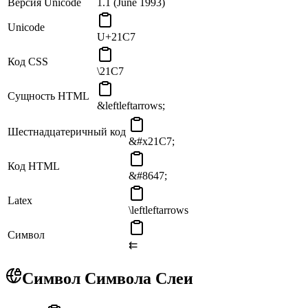
Версия Unicode
1.1 (June 1993)
Unicode
U+21C7
Код CSS
\21C7
Сущность HTML
&leftleftarrows;
Шестнадцатеричный код
&#x21C7;
Код HTML
&#8647;
Latex
\leftleftarrows
Символ
⇇
Символ Символа Слеи