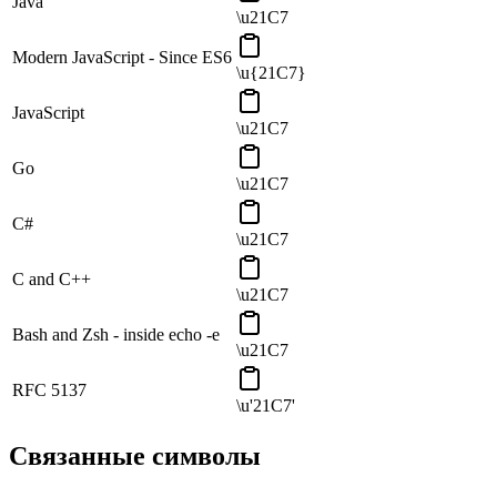
Java
\u21C7
Modern JavaScript - Since ES6
\u{21C7}
JavaScript
\u21C7
Go
\u21C7
C#
\u21C7
C and C++
\u21C7
Bash and Zsh - inside echo -e
\u21C7
RFC 5137
\u'21C7'
Связанные символы