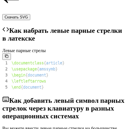
Скачать SVG
Как набрать левые парные стрелки
в латекске
Левые парные стрелы
1
\documentclass
{
article
}
2
\usepackage
{
amssymb
}
3
\begin
{
document
}
4
\leftleftarrows
5
\end
{
document
}
Как добавить левый символ парных
стрелок через клавиатуру в разных
операционных системах
Вы можете ввести левые парные стрелки на большинстве