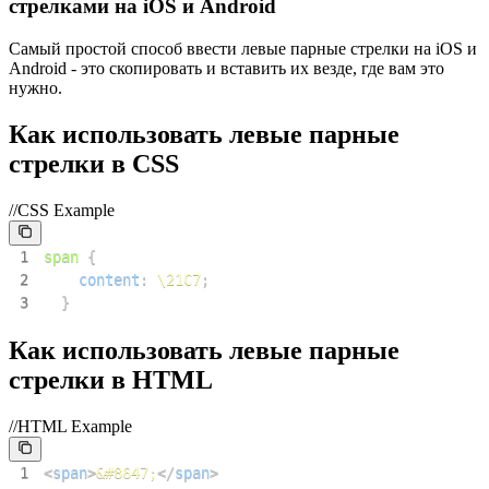
стрелками на iOS и Android
Самый простой способ ввести левые парные стрелки на iOS и
Android - это скопировать и вставить их везде, где вам это
нужно.
Как использовать левые парные
стрелки в CSS
//CSS Example
1
span
{
2
content
:
\21C7
;
3
}
Как использовать левые парные
стрелки в HTML
//HTML Example
1
<
span
>
&#8647;
</
span
>