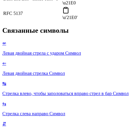
\u21E0
RFC 5137
\u'21E0'
Связанные символы
⇍
Левая двойная стрела с ударом
Символ
⇐
Левая двойная стрелка
Символ
↹
Стрелка влево, чтобы заполоваться вправо стрел в бар
Символ
⇆
Стрелка слева направо
Символ
⇵