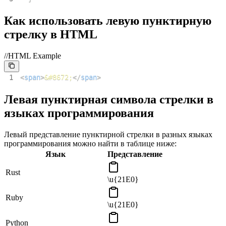
Как использовать левую пунктирную
стрелку в HTML
//HTML Example
1
<
span
>
&#8672;
</
span
>
Левая пунктирная символа стрелки в
языках программирования
Левый представление пунктирной стрелки в разных языках
программирования можно найти в таблице ниже:
Язык
Представление
Rust
\u{21E0}
Ruby
\u{21E0}
Python