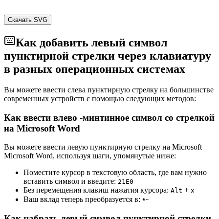
Скачать SVG
Как добавить левый символ
пунктирной стрелки через клавиатуру
в разных операционных системах
Вы можете ввести слева пунктирную стрелку на большинстве
современных устройств с помощью следующих методов:
Как ввести влево -минтинное символ со стрелкой
на Microsoft Word
Вы можете ввести левую пунктирную стрелку на Microsoft
Microsoft Word, используя шаги, упомянутые ниже:
Поместите курсор в текстовую область, где вам нужно
вставить символ и введите:
2
1
E
0
Без перемещения клавиш нажатия курсора:
+
Alt
x
Ваш вклад теперь преобразуется в:
⇠
Как набрать левый символ пунктирной стрелки