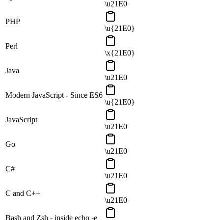
\u21E0
PHP
\u{21E0}
Perl
\x{21E0}
Java
\u21E0
Modern JavaScript - Since ES6
\u{21E0}
JavaScript
\u21E0
Go
\u21E0
C#
\u21E0
C and C++
\u21E0
Bash and Zsh - inside echo -e