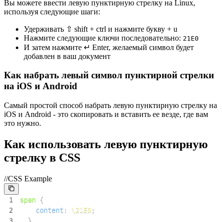
Вы можете ввести левую пунктирную стрелку на Linux,
используя следующие шаги:
Удерживать ⇧ shift + ctrl и нажмите букву + u
Нажмите следующие ключи последовательно:
2
1
E
0
И затем нажмите ↵ Enter, желаемый символ будет
добавлен в ваш документ
Как набрать левый символ пунктирной стрелки
на iOS и Android
Самый простой способ набрать левую пунктирную стрелку на
iOS и Android - это скопировать и вставить ее везде, где вам
это нужно.
Как использовать левую пунктирную
стрелку в CSS
//CSS Example
1
span
{
2
content
:
\21E0
;
3
}