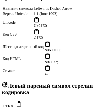
Название символа
Leftwards Dashed Arrow
Версия Unicode
1.1 (June 1993)
Unicode
U+21E0
Код CSS
\21E0
Шестнадцатеричный код
&#x21E0;
Код HTML
&#8672;
Символ
⇠
Левый пареный символ стрелки
кодировка
UTF-8