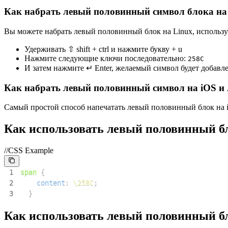
Как набрать левый половинный символ блока на
Вы можете набрать левый половинный блок на Linux, использ
Удерживать ⇧ shift + ctrl и нажмите букву + u
Нажмите следующие ключи последовательно:
2
5
8
C
И затем нажмите ↵ Enter, желаемый символ будет добавл
Как набрать левый половинный символ на iOS и 
Самый простой способ напечатать левый половинный блок на iOS
Как использовать левый половинный б
//CSS Example
1
span
{
2
content
:
\258C
;
3
}
Как использовать левый половинный 