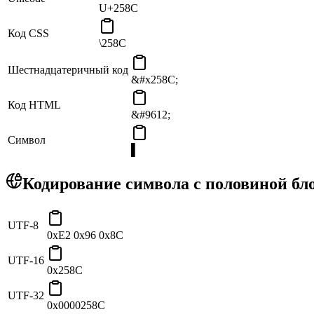
U+258C
Код CSS
\258C
Шестнадцатеричный код
&#x258C;
Код HTML
&#9612;
Символ
▌
Кодирование символа с половиной бл
UTF-8
0xE2 0x96 0x8C
UTF-16
0x258C
UTF-32
0x0000258C