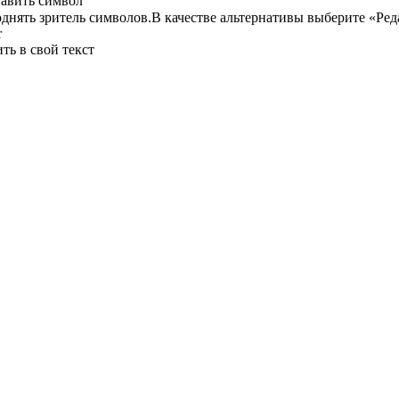
тавить символ
нять зритель символов.В качестве альтернативы выберите «Ред
r
ть в свой текст