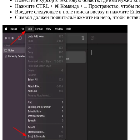
Поместите курсор в текстовую область, где вам нужно вс
Нажмите CTRL + ⌘ Команда + ⎵ Пространство, чтобы под
Введите следующее в поле поиска вверху и нажмите Ente
Символ должен появиться.Нажмите на него, чтобы встави