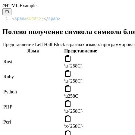
//HTML Example
1
<
span
>
&#9612;
</
span
>
Полево получение символа символа бл
Представление Left Half Block в разных языках программирова
Язык
Представление
Rust
\u{258C}
Ruby
\u{258C}
Python
\u258C
PHP
\u{258C}
Perl
\x{258C}