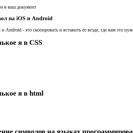
ен в ваш документ
ол на iOS и Android
и Android - это скопировать и вставить ее везде, где вам это нуж
ькое я в CSS
ькое я в html
ение символов на языках программиров