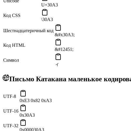
Unicode
U+30A3
Код CSS
\30A3
Шестнадцатеричный код
&#x30A3;
Код HTML
&#12451;
Символ
ィ
Письмо Катакана маленькое кодирова
UTF-8
0xE3 0x82 0xA3
UTF-16
0x30A3
UTF-32
0x000030A3