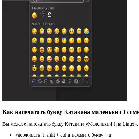
Как напечатать букву Катакана маленький I симв
Вы можете напечатать букву Катакана «Маленький I на Linux»
Удерживать ⇧ shift + ctrl и нажмите букву + u