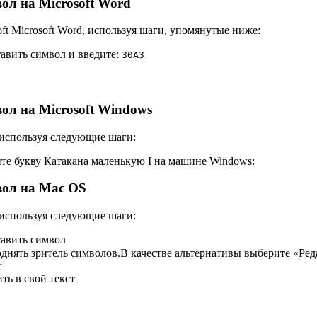
ол на Microsoft Word
ft Microsoft Word, используя шаги, упомянутые ниже:
тавить символ и введите:
3
0
A
3
ол на Microsoft Windows
, используя следующие шаги:
те букву Катакана маленькую I на машине Windows:
вол на Mac OS
 используя следующие шаги:
тавить символ
нять зритель символов.В качестве альтернативы выберите «Ред
r
ть в свой текст