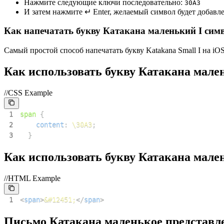
Нажмите следующие ключи последовательно:
3
0
A
3
И затем нажмите ↵ Enter, желаемый символ будет добавл
Как напечатать букву Катакана маленький I симв
Самый простой способ напечатать букву Katakana Small I на iOS 
Как использовать букву Катакана мален
//CSS Example
1
span
{
2
content
:
\30A3
;
3
}
Как использовать букву Катакана мален
//HTML Example
1
<
span
>
&#12451;
</
span
>
Письмо Катакана маленькое представл