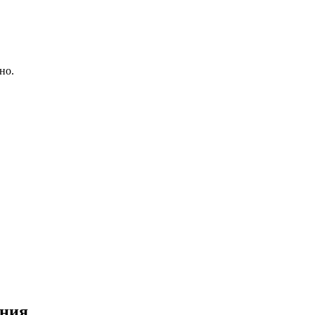
но.
ания