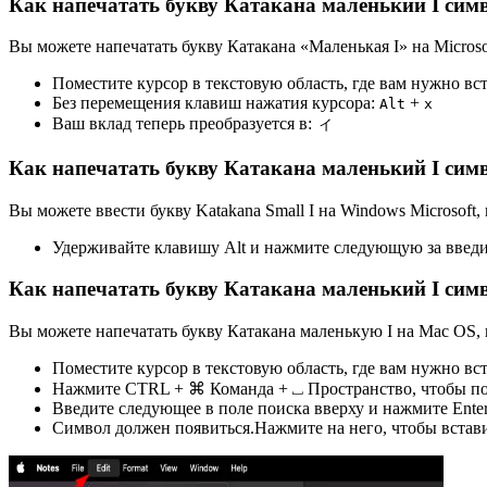
Как напечатать букву Катакана маленький I симв
Вы можете напечатать букву Катакана «Маленькая I» на Microso
Поместите курсор в текстовую область, где вам нужно вс
Без перемещения клавиш нажатия курсора:
+
Alt
x
Ваш вклад теперь преобразуется в:
ィ
Как напечатать букву Катакана маленький I симв
Вы можете ввести букву Katakana Small I на Windows Microsoft
Удерживайте клавишу Alt и нажмите следующую за введи
Как напечатать букву Катакана маленький I сим
Вы можете напечатать букву Катакана маленькую I на Mac OS,
Поместите курсор в текстовую область, где вам нужно вс
Нажмите CTRL + ⌘ Команда + ⎵ Пространство, чтобы под
Введите следующее в поле поиска вверху и нажмите Ente
Символ должен появиться.Нажмите на него, чтобы встави