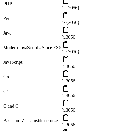
PHP
\u{3056}
Perl
\x{3056}
Java
\u3056
Modern JavaScript - Since ES6
\u{3056}
JavaScript
\u3056
Go
\u3056
C#
\u3056
C and C++
\u3056
Bash and Zsh - inside echo -e
\u3056