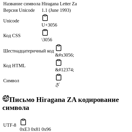
Название символа
Hiragana Letter Za
Версия Unicode
1.1 (June 1993)
Unicode
U+3056
Код CSS
\3056
Шестнадцатеричный код
&#x3056;
Код HTML
&#12374;
Символ
ざ
Письмо Hiragana ZA кодирование
символа
UTF-8
0xE3 0x81 0x96