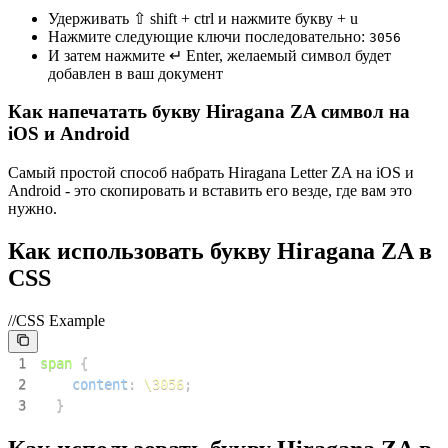
Удерживать ⇧ shift + ctrl и нажмите букву + u
Нажмите следующие ключи последовательно:
3
0
5
6
И затем нажмите ↵ Enter, желаемый символ будет
добавлен в ваш документ
Как напечатать букву Hiragana ZA символ на
iOS и Android
Самый простой способ набрать Hiragana Letter ZA на iOS и
Android - это скопировать и вставить его везде, где вам это
нужно.
Как использовать букву Hiragana ZA в
CSS
//CSS Example
1
span
{
2
content
:
\3056
;
3
}