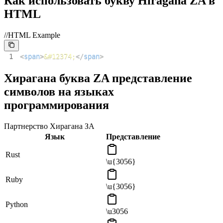
Как использовать букву Hiragana ZA в
HTML
//HTML Example
1
<
span
>
&#12374;
</
span
>
Хирагана буква ZA представление
символов на языках
программирования
Партнерство Хирагана ЗА
Язык
Представление
Rust
\u{3056}
Ruby
\u{3056}
Python
\u3056