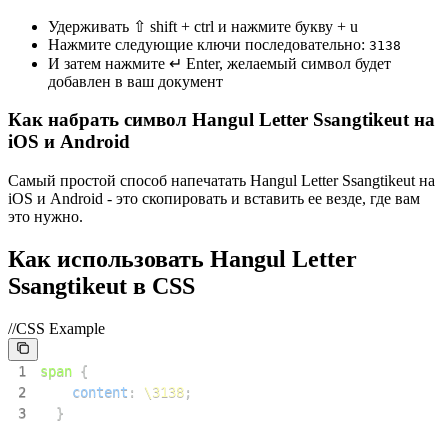
Удерживать ⇧ shift + ctrl и нажмите букву + u
Нажмите следующие ключи последовательно:
3
1
3
8
И затем нажмите ↵ Enter, желаемый символ будет
добавлен в ваш документ
Как набрать символ Hangul Letter Ssangtikeut на
iOS и Android
Самый простой способ напечатать Hangul Letter Ssangtikeut на
iOS и Android - это скопировать и вставить ее везде, где вам
это нужно.
Как использовать Hangul Letter
Ssangtikeut в CSS
//CSS Example
1
span
{
2
content
:
\3138
;
3
}