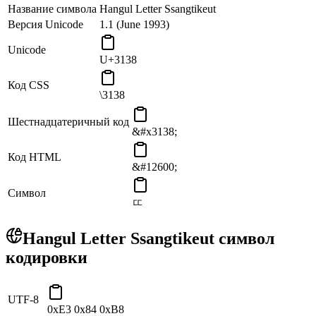
Название символа
Hangul Letter Ssangtikeut
Версия Unicode
1.1 (June 1993)
Unicode
U+3138
Код CSS
\3138
Шестнадцатеричный код
&#x3138;
Код HTML
&#12600;
Символ
ㄸ
Hangul Letter Ssangtikeut символ
кодировки
UTF-8
0xE3 0x84 0xB8