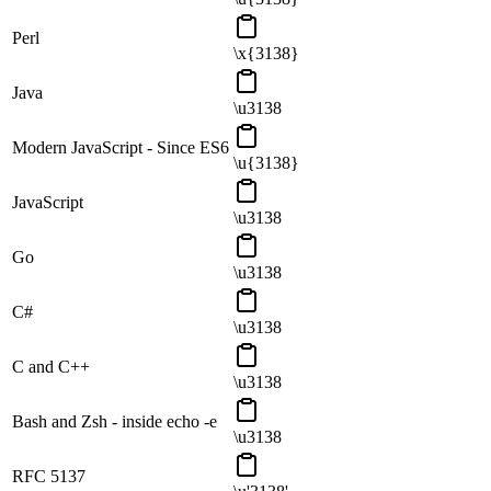
Perl
\x{3138}
Java
\u3138
Modern JavaScript - Since ES6
\u{3138}
JavaScript
\u3138
Go
\u3138
C#
\u3138
C and C++
\u3138
Bash and Zsh - inside echo -e
\u3138
RFC 5137