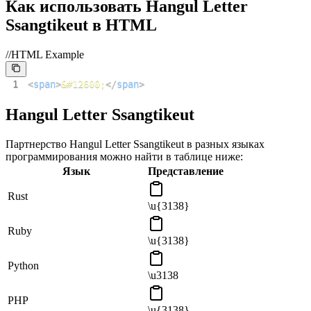
Как использовать Hangul Letter
Ssangtikeut в HTML
//HTML Example
1
<
span
>
&#12600;
</
span
>
Hangul Letter Ssangtikeut
Партнерство Hangul Letter Ssangtikeut в разных языках
программирования можно найти в таблице ниже:
Язык
Представление
Rust
\u{3138}
Ruby
\u{3138}
Python
\u3138
PHP
\u{3138}