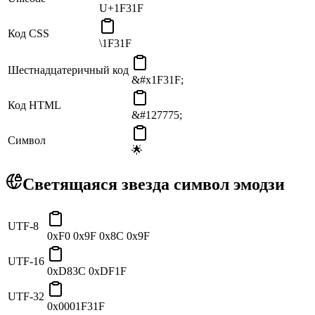
U+1F31F
Код CSS
\1F31F
Шестнадцатеричный код
&#x1F31F;
Код HTML
&#127775;
Символ
🌟
Светящаяся звезда символ эмодзи
UTF-8
0xF0 0x9F 0x8C 0x9F
UTF-16
0xD83C 0xDF1F
UTF-32
0x0001F31F