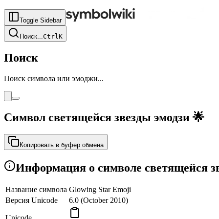
Toggle Sidebar
Поиск
...
Ctrl
K
Поиск
Поиск символа или эмоджи...
Символ светящейся звезды эмодзи
🌟
Копировать в буфер обмена
Информация о символе светящейся з
Название символа
Glowing Star Emoji
Версия Unicode
6.0 (October 2010)
Unicode