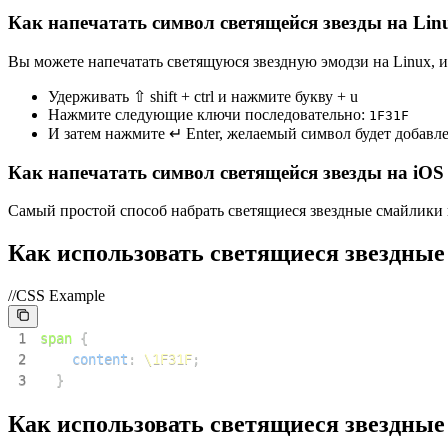
Как напечатать символ светящейся звезды на Lin
Вы можете напечатать светящуюся звездную эмодзи на Linux, 
Удерживать ⇧ shift + ctrl и нажмите букву + u
Нажмите следующие ключи последовательно:
1
F
3
1
F
И затем нажмите ↵ Enter, желаемый символ будет добавл
Как напечатать символ светящейся звезды на iOS
Самый простой способ набрать светящиеся звездные смайлики на 
Как использовать светящиеся звездные
//CSS Example
1
span
{
2
content
:
\1F31F
;
3
}
Как использовать светящиеся звездны