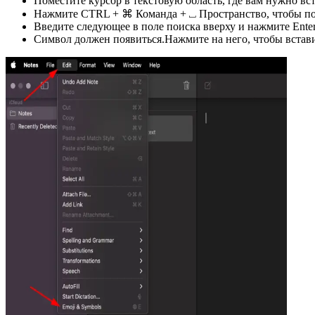
Поместите курсор в текстовую область, где вам нужно вс
Нажмите CTRL + ⌘ Команда + ⎵ Пространство, чтобы под
Введите следующее в поле поиска вверху и нажмите Ente
Символ должен появиться.Нажмите на него, чтобы встави