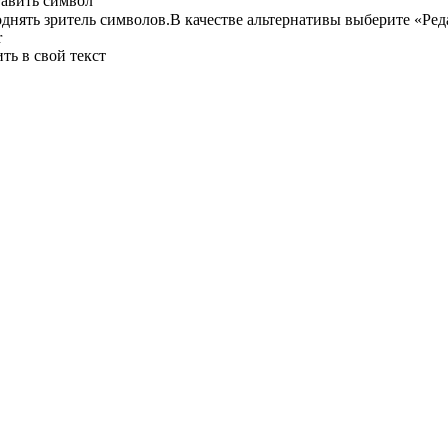
тавить символ
нять зритель символов.В качестве альтернативы выберите «Ред
r
ть в свой текст