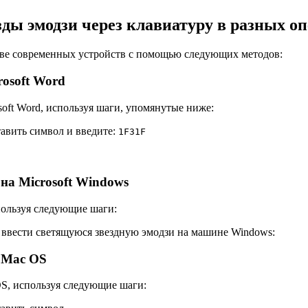
зды эмодзи через клавиатуру в разных о
тве современных устройств с помощью следующих методов:
rosoft Word
soft Word, используя шаги, упомянутые ниже:
тавить символ и введите:
1
F
3
1
F
на Microsoft Windows
спользуя следующие шаги:
ввести светящуюся звездную эмодзи на машине Windows:
а Mac OS
OS, используя следующие шаги: