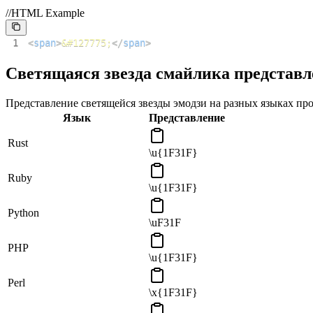
//HTML Example
1
<
span
>
&#127775;
</
span
>
Светящаяся звезда смайлика представ
Представление светящейся звезды эмодзи на разных языках пр
Язык
Представление
Rust
\u{1F31F}
Ruby
\u{1F31F}
Python
\uF31F
PHP
\u{1F31F}
Perl
\x{1F31F}