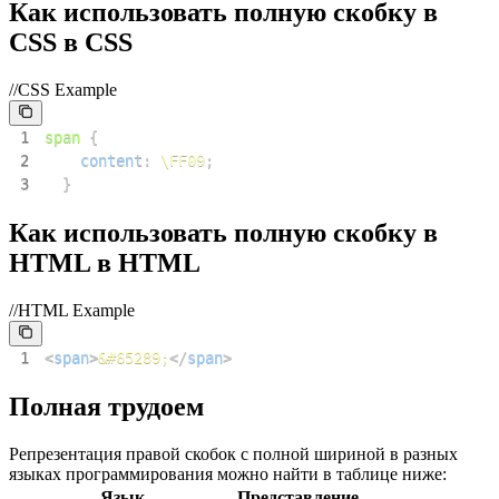
Как использовать полную скобку в
CSS в CSS
//CSS Example
1
span
{
2
content
:
\FF09
;
3
}
Как использовать полную скобку в
HTML в HTML
//HTML Example
1
<
span
>
&#65289;
</
span
>
Полная трудоем
Репрезентация правой скобок с полной шириной в разных
языках программирования можно найти в таблице ниже:
Язык
Представление