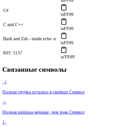
\uFF09
C#
\uFF09
C and C++
\uFF09
Bash and Zsh - inside echo -e
\uFF09
RFC 5137
\u'FF09'
Связанные символы
（
Полная трубка осталась в скобках
Символ
＜
Полная ширина меньше, чем знак
Символ
｝