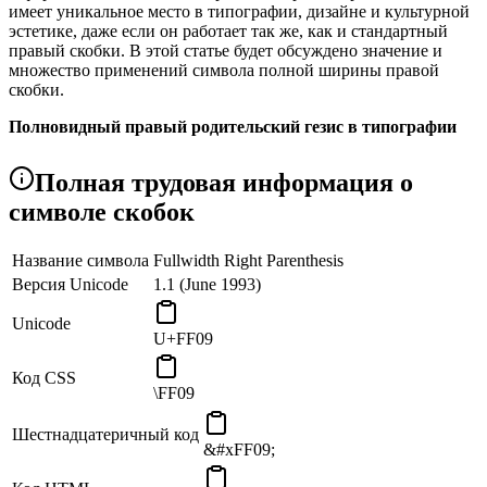
имеет уникальное место в типографии, дизайне и культурной
эстетике, даже если он работает так же, как и стандартный
правый скобки. В этой статье будет обсуждено значение и
множество применений символа полной ширины правой
скобки.
Полновидный правый родительский гезис в типографии
Полновидный правый скобки, с его более широким
Полная трудовая информация о
внешним видом, служит определенной
типографической функции. Это связано с персонажами,
символе скобок
которые являются полновидными или двуглавыми в
восточно-азиатских сценариях, таких как китайский,
Название символа
Fullwidth Right Parenthesis
японский и корейский. Полная пунктуация часто
используется в этих сценариях для сохранения
Версия Unicode
1.1 (June 1993)
эстетического баланса и согласованности текстового
макета.
Unicode
U+FF09
Эстетический баланс: Полновидный правый
родительский символ, особенно когда он появляется
Код CSS
рядом с полновидными персонажами, помогает
\FF09
поддерживать эстетический баланс в восточно-
азиатской типографии. Эта гармония необходима для
Шестнадцатеричный код
создания текста, который является эстетически
&#xFF09;
приятным и простым для чтения.