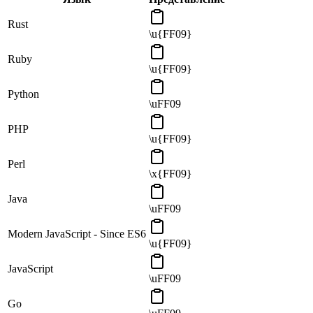
Rust
\u{FF09}
Ruby
\u{FF09}
Python
\uFF09
PHP
\u{FF09}
Perl
\x{FF09}
Java
\uFF09
Modern JavaScript - Since ES6
\u{FF09}
JavaScript
\uFF09
Go