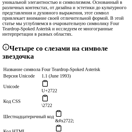
уникальной элегантностью и символизмом. Основанный в
различных контекстах, от дизайна и эстетики до культурного
представления и духовного выражения, этот символ
привлекает внимание своей отличительной формой. В этой
статье мы углубляемся в очаровательную символику Four
Teardrop-Spoked Asterisk и исследуем ее многогранные
интерпретации в разных областях.
Эстетический Призыв и Визуальная Гармония
Четыре со слезами на символе
Одним из наиболее заметных аспектов Four Teardrop-Spoked
звездочка
Asterisk является его эстетическая привлекательность.
Симметрия и баланс четырех слезоточивых высказываний,
Название символа
Four Teardrop-Spoked Asterisk
излучающих от центральной звездочки, создают визуально
гармоничную и приятную композицию. Этот символ часто
Версия Unicode
1.1 (June 1993)
включен в художественный дизайн, декоративные мотивы и
шаблоны, где его элегантная форма усиливает общую
Unicode
U+2722
визуальную привлекательность. В дизайне и эстетике он
символизирует красоту, которая может быть достигнута через
Код CSS
баланс и симметрию.
\2722
Культурное и символическое значение
Шестнадцатеричный код
&#x2722;
В различных культурах и системах верований Четырех
Teardrop-Spoked Asterisk несет символическое значение. Его
Код HTML