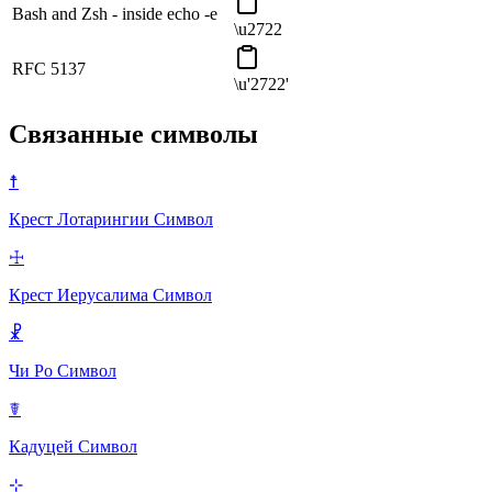
Bash and Zsh - inside echo -e
\u2722
RFC 5137
\u'2722'
Связанные символы
☨
Крест Лотарингии
Символ
☩
Крест Иерусалима
Символ
☧
Чи Ро
Символ
☤
Кадуцей
Символ
⊹