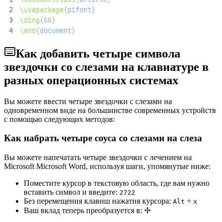
быть переданы через элегантный дизайн и символизм.
2
\usepackage
{
pifont
}
3
\ding
{
66
}
4
\end
{
document
}
Как добавить четыре символа
звездочки со слезами на клавиатуре в
разных операционных системах
Вы можете ввести четыре звездочки с слезами на
одновременном виде на большинстве современных устройств
с помощью следующих методов:
Как набрать четыре соуса со слезами на слеза
Вы можете напечатать четыре звездочки с лечением на
Microsoft Microsoft Word, используя шаги, упомянутые ниже:
Поместите курсор в текстовую область, где вам нужно
вставить символ и введите:
2
7
2
2
Без перемещения клавиш нажатия курсора:
+
Alt
x
Ваш вклад теперь преобразуется в:
✢