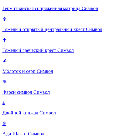
Гермитианская сопряженная матрица
Символ
✜
Тяжелый открытый центральный крест
Символ
✚
Тяжелый греческий крест
Символ
☭
Молоток и серп
Символ
☫
Фарси символ
Символ
‡
Двойной кинжал
Символ
☬
Ади Шакти
Символ