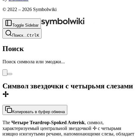
© 2022 –
2026
Symbolwiki
Toggle Sidebar
Поиск
...
Ctrl
K
Поиск
Поиск символа или эмоджи...
Символ звездочки с четырьмя слезами
✢
Копировать в буфер обмена
The
Четыре Teardrop-Spoked Asterisk
, символ,
характеризуемый центральной звездочкой ✢ с четырьмя
изящно изогнутыми речами, напоминающими слезы, обладает