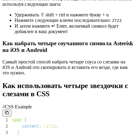
используя следующие шаги:
Удерживать ⇧ shift + ctrl и нажмите букву + u
Нажмите следующие ключи последовательно:
2
7
2
2
И затем нажмите ↵ Enter, желаемый символ будет
добавлен в ваш документ
Как набрать четыре соучанного символа Asterisk
на iOS и Android
Самый простой способ набрать четыре соуса со слезами на
iOS и Android-это скопировать и вставить его везде, где вам
это нужно.
Как использовать четыре звездочки с
слезами в CSS
//CSS Example
1
span
{
2
content
:
\2722
;
3
}