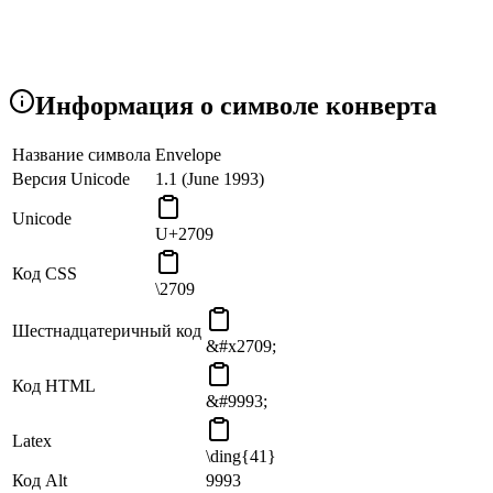
Информация о символе конверта
Название символа
Envelope
Версия Unicode
1.1 (June 1993)
Unicode
U+2709
Код CSS
\2709
Шестнадцатеричный код
&#x2709;
Код HTML
&#9993;
Latex
\ding{41}
Код Alt
9993