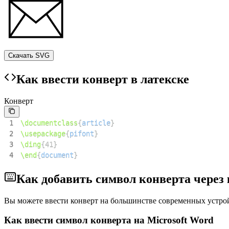
Скачать SVG
Как ввести конверт в латекске
Конверт
1
\documentclass
{
article
}
2
\usepackage
{
pifont
}
3
\ding
{
41
}
4
\end
{
document
}
Как добавить символ конверта через
Вы можете ввести конверт на большинстве современных устр
Как ввести символ конверта на Microsoft Word