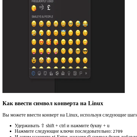
Как ввести символ конверта на Linux
Вы можете ввести конверт на Linux, используя следующие шаг
Удерживать ⇧ shift + ctrl и нажмите букву + u
Нажмите следующие ключи последовательно:
2
7
0
9
И затем нажмите ↵ Enter, желаемый символ будет добавл