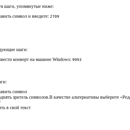
зуя шаги, упомянутые ниже:
тавить символ и введите:
2
7
0
9
едующие шаги:
вести конверт на машине Windows:
9
9
9
3
аги:
тавить символ
нять зритель символов.В качестве альтернативы выберите «Ред
r
ть в свой текст