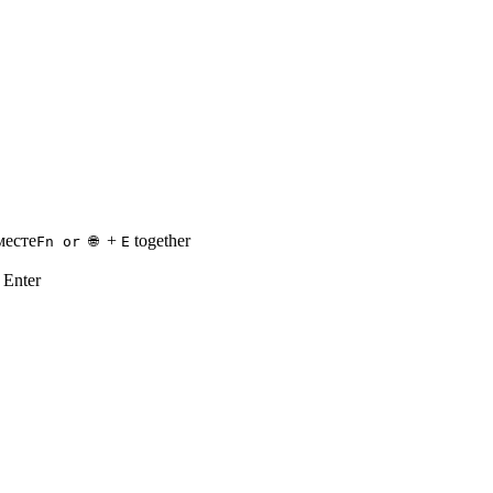
месте
+
together
Fn or 🌐
E
Enter