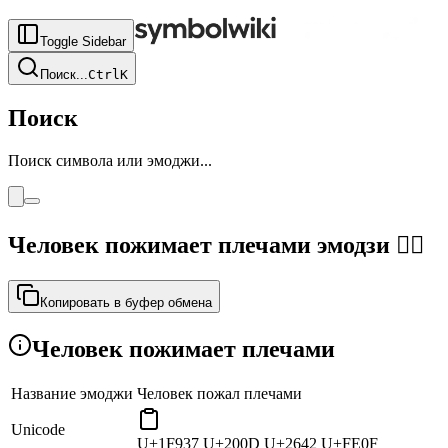
Toggle Sidebar
Поиск
...
Ctrl
K
Поиск
Поиск символа или эмоджи...
Человек пожимает плечами эмодзи
🤷‍♂️
Копировать в буфер обмена
Человек пожимает плечами
Название эмоджи
Человек пожал плечами
Unicode
U+1F937 U+200D U+2642 U+FE0F