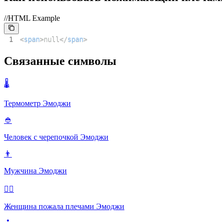
//HTML Example
1
<
span
>
null
</
span
>
Связанные символы
🌡
Термометр
Эмоджи
👲
Человек с черепочкой
Эмоджи
👨
Мужчина
Эмоджи
🤷‍♀️
Женщина пожала плечами
Эмоджи