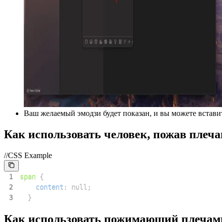
Ваш желаемый эмодзи будет показан, и вы можете встави
Как использовать человек, пожав плеча
//CSS Example
1
span
{
2
content
:
 null
;
3
}
Как использовать пожимающий плечам