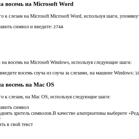
а восемь на Microsoft Word
о к слезам на Microsoft Microsoft Word, используя шаги, упомян
тавить символ и введите:
2
7
4
A
на восемь на Microsoft Windows, используя следующие шаги:
едите восемь соуча из соуча за слезами, на машине Windows:
1
на восемь на Mac OS
го к слезам, на Mac OS, используя следующие шаги:
тавить символ
нять зритель символов.В качестве альтернативы выберите «Ред
r
ть в свой текст