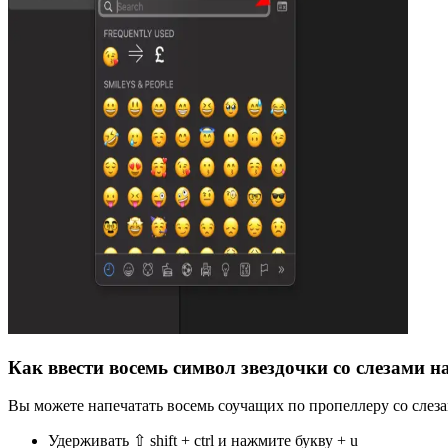
Как ввести восемь символ звездочки со слезами н
Вы можете напечатать восемь соучащих по пропеллеру со слеза
Удерживать ⇧ shift + ctrl и нажмите букву + u