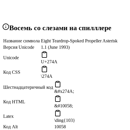
Восемь со слезами на спилллере
Название символа
Eight Teardrop-Spoked Propeller Asterisk
Версия Unicode
1.1 (June 1993)
Unicode
U+274A
Код CSS
\274A
Шестнадцатеричный код
&#x274A;
Код HTML
&#10058;
Latex
\ding{103}
Код Alt
10058