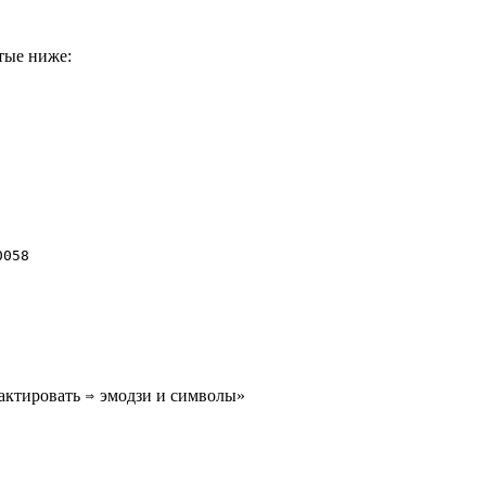
утые ниже:
0
0
5
8
актировать ⇒ эмодзи и символы»