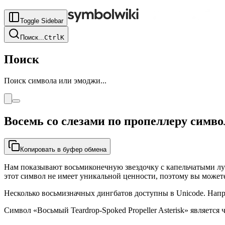
Toggle Sidebar
Поиск
...
Ctrl
K
Поиск
Поиск символа или эмоджи...
Восемь со слезами по пропеллеру симво
Копировать в буфер обмена
Нам показывают восьмиконечную звездочку с капельчатыми луч
этот символ не имеет уникальной ценности, поэтому вы можете
Несколько восьмизначных дингбатов доступны в Unicode. Напр
Символ «Восьмый Teardrop-Spoked Propeller Asterisk» является ча