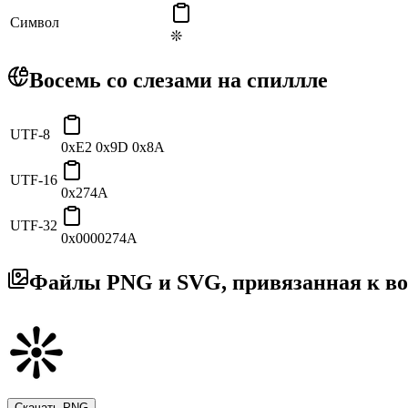
Символ
❊
Восемь со слезами на спиллле
UTF-8
0xE2 0x9D 0x8A
UTF-16
0x274A
UTF-32
0x0000274A
Файлы PNG и SVG, привязанная к во
Скачать PNG