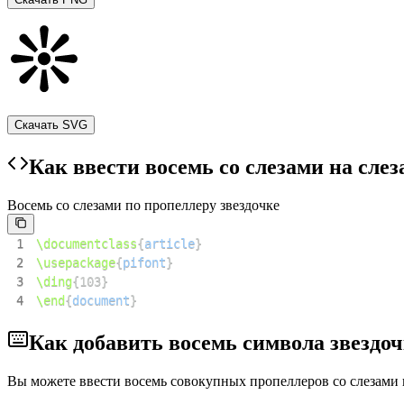
Скачать SVG
Как ввести восемь со слезами на слез
Восемь со слезами по пропеллеру звездочке
1
\documentclass
{
article
}
2
\usepackage
{
pifont
}
3
\ding
{
103
}
4
\end
{
document
}
Как добавить восемь символа звездоч
Вы можете ввести восемь совокупных пропеллеров со слезами