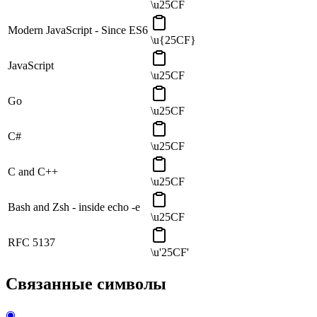
\u25CF
Modern JavaScript - Since ES6
\u{25CF}
JavaScript
\u25CF
Go
\u25CF
C#
\u25CF
C and C++
\u25CF
Bash and Zsh - inside echo -e
\u25CF
RFC 5137
\u'25CF'
Связанные символы
◉