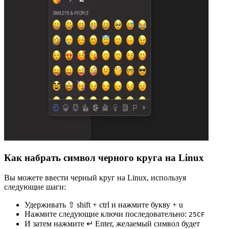
Как набрать символ черного круга на Linux
Вы можете ввести черный круг на Linux, используя
следующие шаги:
Удерживать ⇧ shift + ctrl и нажмите букву + u
Нажмите следующие ключи последовательно:
2
5
C
F
И затем нажмите ↵ Enter, желаемый символ будет