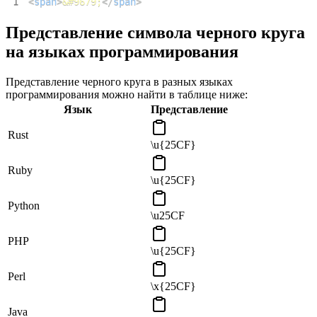
1
<
span
>
&#9679;
</
span
>
Представление символа черного круга
на языках программирования
Представление черного круга в разных языках
программирования можно найти в таблице ниже:
Язык
Представление
Rust
\u{25CF}
Ruby
\u{25CF}
Python
\u25CF
PHP
\u{25CF}
Perl
\x{25CF}
Java