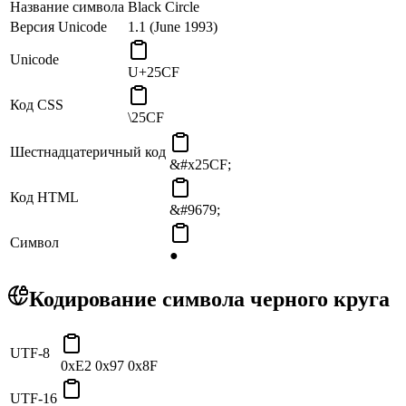
Название символа
Black Circle
Версия Unicode
1.1 (June 1993)
Unicode
U+25CF
Код CSS
\25CF
Шестнадцатеричный код
&#x25CF;
Код HTML
&#9679;
Символ
●
Кодирование символа черного круга
UTF-8
0xE2 0x97 0x8F
UTF-16