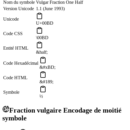
Nom du symbole
Vulgar Fraction One Half
Version Unicode
1.1 (June 1993)
Unicode
U+00BD
Code CSS
\00BD
Entité HTML
&half;
Code Hexadécimal
&#xBD;
Code HTML
&#189;
Symbole
½
Fraction vulgaire Encodage de moitié
symbole