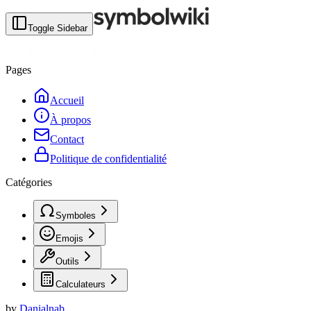
Toggle Sidebar
Pages
Accueil
À propos
Contact
Politique de confidentialité
Catégories
Symboles
Emojis
Outils
Calculateurs
by
Danialnab