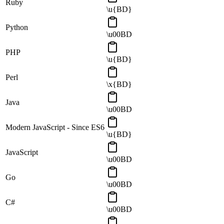
Ruby
\u{BD}
Python
\u00BD
PHP
\u{BD}
Perl
\x{BD}
Java
\u00BD
Modern JavaScript - Since ES6
\u{BD}
JavaScript
\u00BD
Go
\u00BD
C#
\u00BD