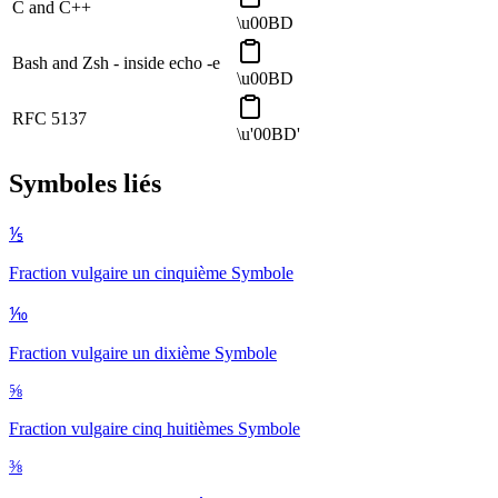
C and C++
\u00BD
Bash and Zsh - inside echo -e
\u00BD
RFC 5137
\u'00BD'
Symboles liés
⅕
Fraction vulgaire un cinquième
Symbole
⅒
Fraction vulgaire un dixième
Symbole
⅝
Fraction vulgaire cinq huitièmes
Symbole
⅜